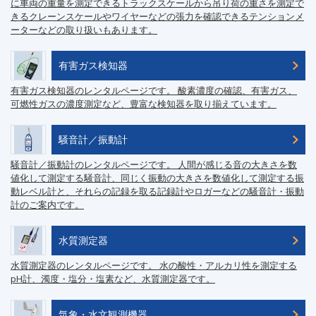
に車両の重量を測定できるトラックスケールから吊り荷の重さを測定で
きるクレーンスケールやワイヤーなどの張力を確認できるテンションメ
ーターなどの取り扱いもあります。
有害ガス検知器
有害ガス検知器のレンタルページです。 酸素濃度の確認、有害ガス、
可燃性ガスの濃度測定など、豊富な検知器を取り揃えています。
騒音計／振動計
騒音計／振動計のレンタルページです。 人間が感じる音の大きさを数
値化して測定する騒音計、同じく振動の大きさを数値化して測定する振
動レベル計と、それらの記録を取る記録計やロガーなどの騒音計・振動
計のご案内です。
水質測定器
水質測定器のレンタルページです。 水の酸性・アルカリ性を測定する
pH計、濁度・塩分・塩素など、水質測定器です。
気象・水文観測機器