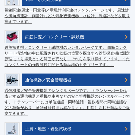
気象関連(風速・雨量等)／環境計測関連のレンタルページです。 風速計
や風向風速計、雨量計などの気象観測機器、水位計、流速計などを取り
揃えています。
鉄筋探査／コンクリート試験機
鉄筋探査機／コンクリート試験機のレンタルページです。 鉄筋コンク
リート構造物の中に配置された鉄筋の位置を探査する鉄筋探査機は測定
原理により得意とする範囲が異なり、それらを取り揃えています。また
コンクリートの強度試験に関わる商品群のカテゴリーです。。
通信機器／安全管理機器
通信機器／安全管理機器のレンタルページです。 トランシーバーを代
表とする通信機器と重機や車両などの安全管理機器のレンタルページで
す。 トランシーバーには単信通話・同時通話・複数者間の同時通話な
どの種類があり、通話可能範囲も異なります。用途に応じた商品をご提
案できます。
土質・地盤・岩盤試験機