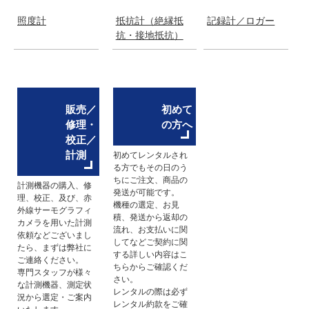
照度計
抵抗計（絶縁抵
記録計／ロガー
抗・接地抵抗）
販売／
初めて
修理・
の方へ
校正／
計測
初めてレンタルされ
る方でもその日のう
ちにご注文、商品の
計測機器の購入、修
発送が可能です。
理、校正、及び、赤
機種の選定、お見
外線サーモグラフィ
積、発送から返却の
カメラを用いた計測
流れ、お支払いに関
依頼などございまし
してなどご契約に関
たら、まずは弊社に
する詳しい内容はこ
ご連絡ください。
ちらからご確認くだ
専門スタッフが様々
さい。
な計測機器、測定状
レンタルの際は必ず
況から選定・ご案内
レンタル約款をご確