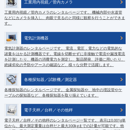
工業用内視鏡／管内カメラ
工業用内視鏡／管内カメラのレンタルページです。 機械内部や水道管
などにカメラを挿入し、肉眼で見るのと同様に観察を行うことができま
す。
電気計測機器
電気計測器のレンタルページです。 電流，電圧，電力などの電気的な
諸量をはかる計測機器です。電線を切断せずに非接触で電流や漏洩電流
を計測したり、機器の消費電力を測定し、製品開発、評価に用いたり、
絶縁劣化の予防やアースの確認など、様々な分野で活躍します。
各種探知器／試験機／測定器
各種探知器のレンタルページです。 金属探知器や、地中の埋設管やケ
ーブルの探知器など、各種探知器を取り揃えています。
電子天秤／台秤／その他秤
電子天秤／台秤／その他秤のレンタルページ一覧です。 表示は0.001g単
位から、最大測定重量は台秤だと最大300kgまでの計量が可能です。他