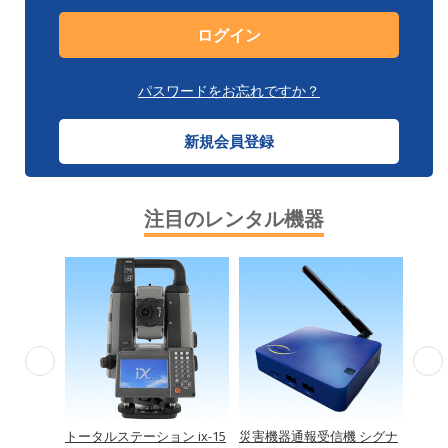
パスワードをお忘れですか？
新規会員登録
注目のレンタル機器
どとり TR
トータルステーション ix-15
災害機器通報受信機 シグナ
ワイヤ