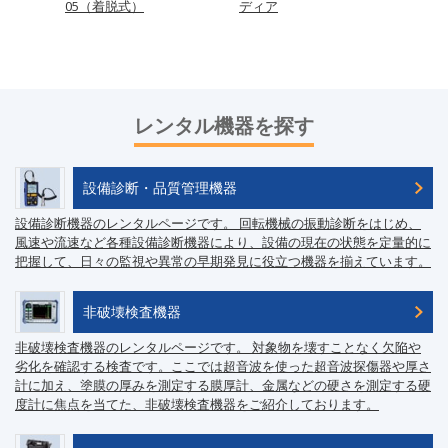
05（着脱式）
ディア
851
レンタル機器を探す
設備診断・品質管理機器
設備診断機器のレンタルページです。 回転機械の振動診断をはじめ、
風速や流速など各種設備診断機器により、設備の現在の状態を定量的に
把握して、日々の監視や異常の早期発見に役立つ機器を揃えています。
非破壊検査機器
非破壊検査機器のレンタルページです。 対象物を壊すことなく欠陥や
劣化を確認する検査です。ここでは超音波を使った超音波探傷器や厚さ
計に加え、塗膜の厚みを測定する膜厚計、金属などの硬さを測定する硬
度計に焦点を当てた、非破壊検査機器をご紹介しております。