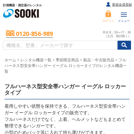
新規会員登録
計測機器・測定器のレンタル
ログイン
メニュー
0120-856-989
平日 8：50〜17：30
（土日、祝日除く）
/
/
初めての方へ
ホーム
>
レンタル機器一覧
>
季節限定商品
>
新品・中古販売品
>
フル
ハーネス型安全帯ハンガー イーグル ロッカータイプのレンタル機器一
覧
フルハーネス型安全帯ハンガー イーグル ロッカー
タイプ
着用しやすい状態を保持できる、フルハーネス型安全帯ハン
ガー イーグル ロッカータイプの販売です。
フルハーネスだけでなく、上着、ヘルメットなどもまとめて
整理できるハンガーです。
小型のためバック等に入れて持ち運びができます。