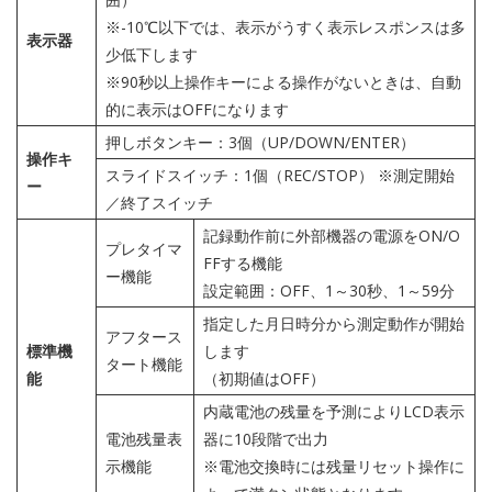
※-10℃以下では、表示がうすく表示レスポンスは多
表示器
少低下します
※90秒以上操作キーによる操作がないときは、自動
的に表示はOFFになります
押しボタンキー：3個（UP/DOWN/ENTER）
操作キ
スライドスイッチ：1個（REC/STOP） ※測定開始
ー
／終了スイッチ
記録動作前に外部機器の電源をON/O
プレタイマ
FFする機能
ー機能
設定範囲：OFF、1～30秒、1～59分
指定した月日時分から測定動作が開始
アフタース
標準機
します
タート機能
能
（初期値はOFF）
内蔵電池の残量を予測によりLCD表示
電池残量表
器に10段階で出力
示機能
※電池交換時には残量リセット操作に