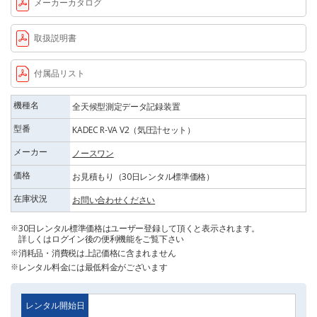
メーカーカタログ
取扱説明書
付属品リスト
機種名
全天候型測定データ記録装置
型番
KADEC R-VA V2（気圧計セット）
メーカー
ノースワン
価格
お見積もり（30日レンタル標準価格）
在庫状況
お問い合わせください
30日レンタル標準価格はユーザー登録して頂くと表示されます。
詳しくはログイン後の便利機能をご覧下さい
消耗品・消費税は上記価格に含まれません
レンタル料金には最低料金がございます
レンタル開始日