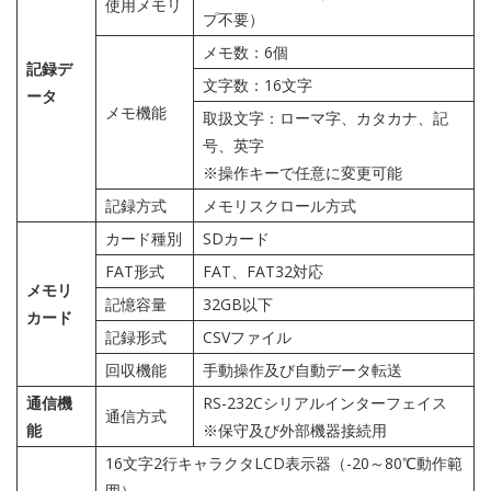
使用メモリ
プ不要）
メモ数：6個
記録デ
文字数：16文字
ータ
メモ機能
取扱文字：ローマ字、カタカナ、記
号、英字
※操作キーで任意に変更可能
記録方式
メモリスクロール方式
カード種別
SDカード
FAT形式
FAT、FAT32対応
メモリ
記憶容量
32GB以下
カード
記録形式
CSVファイル
回収機能
手動操作及び自動データ転送
通信機
RS-232Cシリアルインターフェイス
通信方式
能
※保守及び外部機器接続用
16文字2行キャラクタLCD表示器（-20～80℃動作範
囲）