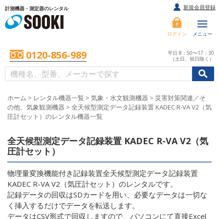
新規会員登録
計測機器・測定器のレンタル
ログイン
メニュー
0120-856-989
平日 8：50〜17：30
（土日、祝日除く）
/
/
初めての方へ
ホーム
>
レンタル機器一覧
>
気象・水文観測機器
>
災害対策関連／そ
の他、気象観測機器
>
全天候型測定データ記録装置 KADEC R-VA V2（気
圧計セット）のレンタル機器一覧
全天候型測定データ記録装置 KADEC R-VA V2（気
圧計セット）
物理量変換機能付き記録装置全天候型測定データ記録装置
KADEC R-VA V2（気圧計セット）のレンタルです。
記録データの回収はSDカードを用い、必要なデータは一切な
く挿入するだけでデータを転送します。
データはCSV形式で回収しますので、パソコンにて直接Excel