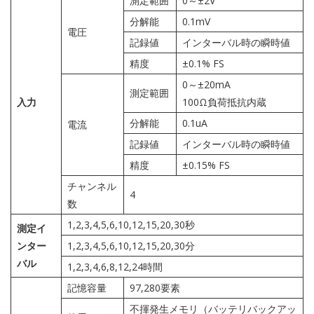
測定範囲
0～±2V
分解能
0.1mV
電圧
記録値
インターバル時の瞬時値
精度
±0.1% FS
0～±20mA
測定範囲
入力
100Ω負荷抵抗内蔵
分解能
0.1uA
電流
記録値
インターバル時の瞬時値
精度
±0.15% FS
チャンネル
4
数
1,2,3,4,5,6,10,12,15,20,30秒
測定イ
ンター
1,2,3,4,5,6,10,12,15,20,30分
バル
1,2,3,4,6,8,12,24時間
記憶容量
97,280要素
不揮発生メモリ（バッテリバックアッ