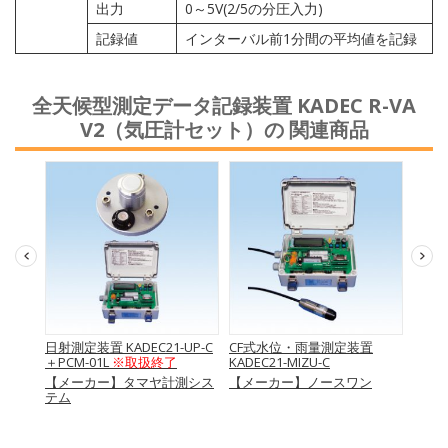
出力
0～5V(2/5の分圧入力)
記録値
インターバル前1分間の平均値を記録
全天候型測定データ記録装置 KADEC R-VA
V2（気圧計セット）の 関連商品
録装置
日射測定装置 KADEC21-UP-C
CF式水位・雨量測定装置
全天
圧計セッ
＋PCM-01L
※取扱終了
KADEC21-MIZU-C
KAD
ト）
【メーカー】タマヤ計測シス
【メーカー】ノースワン
ン
テム
【メ