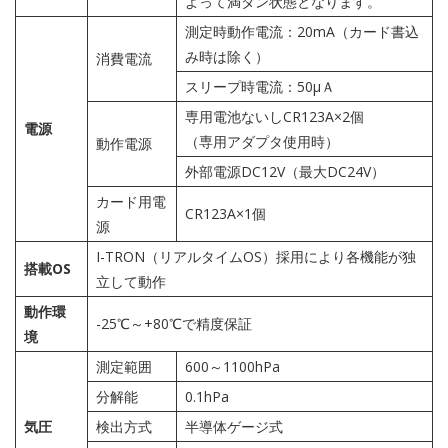
よって満タン状態となります。
測定時動作電流：20mA（カード書込
み時は除く）
消費電流
スリープ時電流：50μＡ
専用電池ないしCR123A×2個
電源
（専用アダプタ使用時）
動作電源
外部電源DC12V（最大DC24V）
カード用電
CR123A×1個
源
I-TRON（リアルタイムOS）採用により各機能が独
搭載OS
立して動作
動作環
-25℃～+80℃で精度保証
境
測定範囲
600～1100hPa
分解能
0.1hPa
気圧
検出方式
半導体ゲージ式