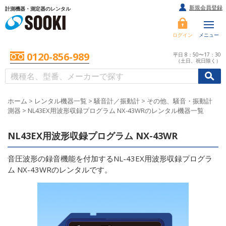
新規会員登録
計測機器・測定器のレンタル
ログイン
メニュー
0120-856-989
平日 8：50〜17：30
（土日、祝日除く）
/
/
初めての方へ
ホーム
>
レンタル機器一覧
>
騒音計／振動計
>
その他、騒音・振動計
測器
>
NL43EX用波形収録プログラム NX-43WRのレンタル機器一覧
NL43EX用波形収録プログラム NX-43WR
音圧波形の録音機能を付加するNL-43EX用波形収録プログラ
ム NX-43WRのレンタルです。