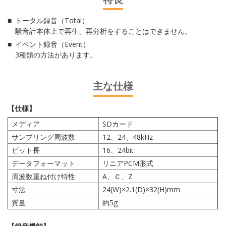
トータル録音（Total）
騒音計本体上で再生、再分析をすることはできません。
イベント録音（Event）
3種類の方法があります。
主な仕様
【仕様】
メディア
SDカード
サンプリング周波数
12、24、48kHz
ビット長
16、24bit
データフォーマット
リニアPCM形式
周波数重ね付け特性
A、Ｃ、Z
寸法
24(W)×2.1(D)×32(H)mm
質量
約5g