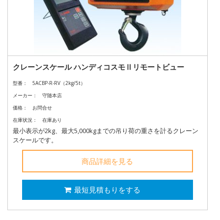
クレーンスケール ハンディコスモⅡリモートビュー
型番：
5ACBP-R-RV（2kg/5t）
メーカー：
守随本店
価格：
お問合せ
在庫状況：
在庫あり
最小表示が2kg、最大5,000kgまでの吊り荷の重さを計るクレーン
スケールです。
商品詳細を見る
最短見積もりをする