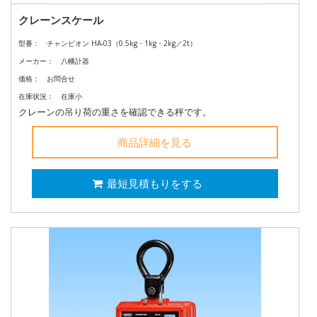
クレーンスケール
型番：
チャンピオン HA-03（0.5kg・1kg・2kg／2t）
メーカー：
八幡計器
価格：
お問合せ
在庫状況：
在庫小
クレーンの吊り荷の重さを確認できる秤です。
商品詳細を見る
最短見積もりをする