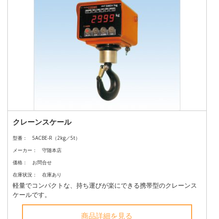
クレーンスケール
型番：
5ACBE-R（2kg／5t）
メーカー：
守随本店
価格：
お問合せ
在庫状況：
在庫あり
軽量でコンパクトな、持ち運びが楽にできる携帯型のクレーンス
ケールです。
商品詳細を見る