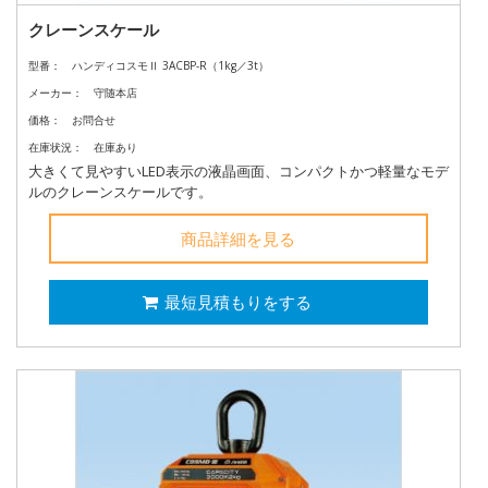
クレーンスケール
型番：
ハンディコスモⅡ 3ACBP-R（1kg／3t）
メーカー：
守随本店
価格：
お問合せ
在庫状況：
在庫あり
大きくて見やすいLED表示の液晶画面、コンパクトかつ軽量なモデ
ルのクレーンスケールです。
商品詳細を見る
最短見積もりをする