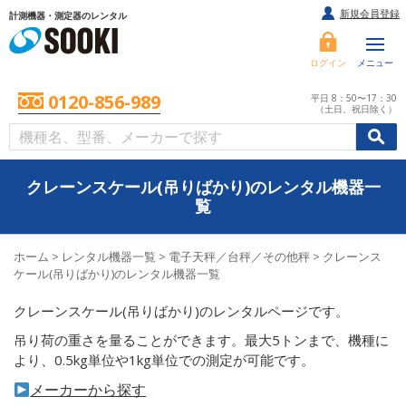
新規会員登録
計測機器・測定器のレンタル
ログイン
メニュー
0120-856-989
平日 8：50〜17：30
（土日、祝日除く）
/
/
初めての方へ
クレーンスケール(吊りばかり)のレンタル機器一
覧
ホーム
>
レンタル機器一覧
>
電子天秤／台秤／その他秤
>
クレーンス
ケール(吊りばかり)のレンタル機器一覧
クレーンスケール(吊りばかり)のレンタルページです。
吊り荷の重さを量ることができます。最大5トンまで、機種に
より、0.5kg単位や1kg単位での測定が可能です。
メーカーから探す