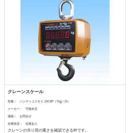
クレーンスケール
型番：
ハンディコスモⅡ 2ACBP（1kg／2t）
メーカー：
守随本店
価格：
お問合せ
在庫状況：
在庫あり
クレーンの吊り荷の重さを確認できる秤です。