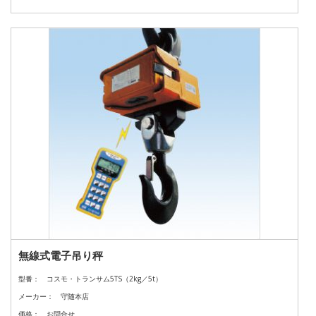
無線式電子吊り秤
型番：
コスモ・トランサム5TS（2kg／5t）
メーカー：
守随本店
価格：
お問合せ