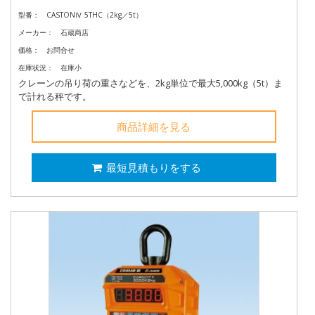
型番：
CASTONⅣ 5THC（2kg／5t）
メーカー：
石蔵商店
価格：
お問合せ
在庫状況：
在庫小
クレーンの吊り荷の重さなどを、2kg単位で最大5,000kg（5t）ま
で計れる秤です。
商品詳細を見る
最短見積もりをする