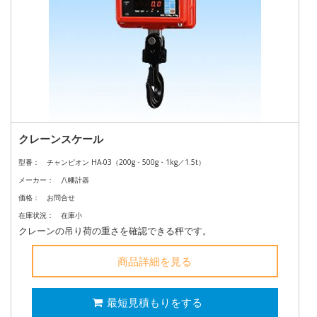
クレーンスケール
型番：
チャンピオン HA-03（200g・500g・1kg／1.5t）
メーカー：
八幡計器
価格：
お問合せ
在庫状況：
在庫小
クレーンの吊り荷の重さを確認できる秤です。
商品詳細を見る
最短見積もりをする