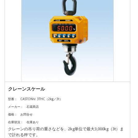
クレーンスケール
型番：
CASTONⅣ 3THC（2kg／3t）
メーカー：
石蔵商店
価格：
お問合せ
在庫状況：
在庫あり
クレーンの吊り荷の重さなどを、2kg単位で最大3,000kg（3t）ま
で計れる秤です。