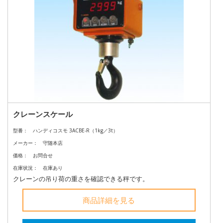
クレーンスケール
型番：
ハンディコスモ 3ACBE-R（1kg／3t）
メーカー：
守随本店
価格：
お問合せ
在庫状況：
在庫あり
クレーンの吊り荷の重さを確認できる秤です。
商品詳細を見る