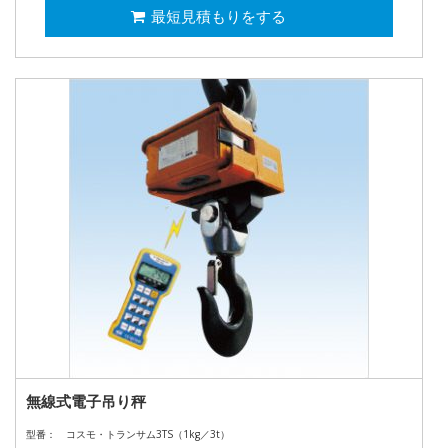
最短見積もりをする
無線式電子吊り秤
型番：
コスモ・トランサム3TS（1kg／3t）