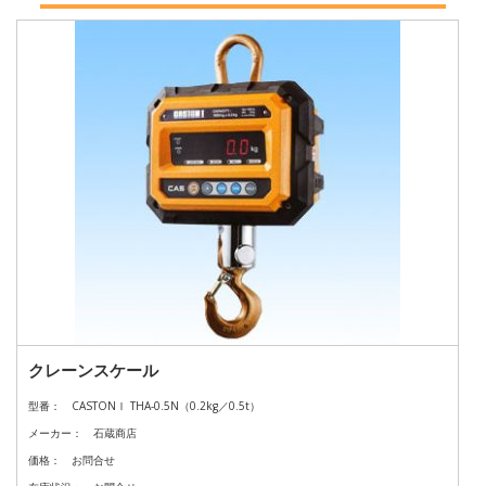
クレーンスケール
型番：
CASTONⅠ THA-0.5N（0.2kg／0.5t）
メーカー：
石蔵商店
価格：
お問合せ