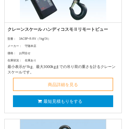
クレーンスケール ハンディコスモⅡリモートビュー
型番：
3ACBPｰR-RV（1kg/3t）
メーカー：
守随本店
価格：
お問合せ
在庫状況：
在庫あり
最小表示が1kg、最大3000kgまでの吊り荷の重さを計るクレーン
スケールです。
商品詳細を見る
最短見積もりをする