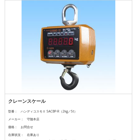
クレーンスケール
型番：
ハンディコスモⅡ 5ACBP-R（2kg／5t）
メーカー：
守随本店
価格：
お問合せ
在庫状況：
在庫あり