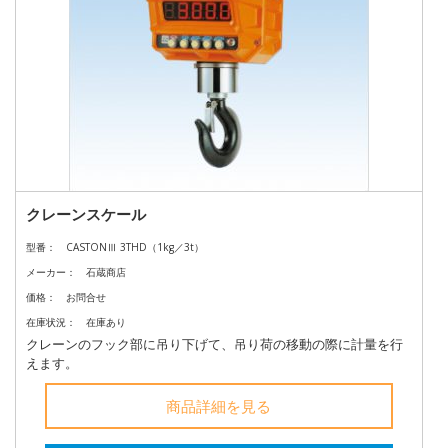
クレーンスケール
型番：
CASTONⅢ 3THD（1kg／3t）
メーカー：
石蔵商店
価格：
お問合せ
在庫状況：
在庫あり
クレーンのフック部に吊り下げて、吊り荷の移動の際に計量を行
えます。
商品詳細を見る