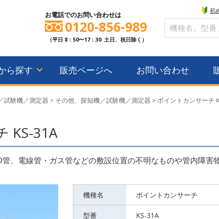
初
お電話でのお問い合わせは
0120-856-989
（平日 8：50〜17：30 土日、祝日除く）
から探す
販売ページへ
お問い合わせ
／試験機／測定器
>
その他、探知機／試験機／測定器
>
ポイントカンサーチ K
KS-31A
D管、電線管・ガス管などの敷設位置の不明なものや管内障害
機種名
ポイントカンサーチ
型番
KS-31A