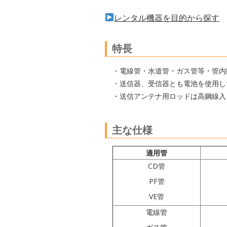
レンタル機器を目的から探す
特長
・電線管・水道管・ガス管等・管内
・送信器、受信器とも電池を使用し
・送信アンテナ用ロッドは高鋼線入
主な仕様
適用管
CD管
PF管
VE管
電線管