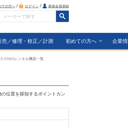
/
/
めての方へ
ログイン
新規会員登録
検索
販売／修理・校正／計測
初めての方へ
企業情
S-31Aのレンタル機器一覧
物の位置を探知するポイントカン