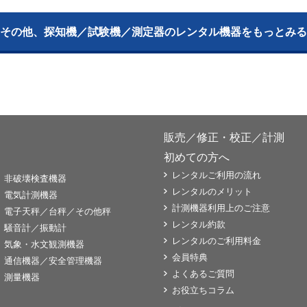
その他、探知機／試験機／測定器のレンタル機器をもっとみる
販売／修正・校正／計測
初めての方へ
レンタルご利用の流れ
非破壊検査機器
レンタルのメリット
電気計測機器
計測機器利用上のご注意
電子天秤／台秤／その他秤
レンタル約款
騒音計／振動計
レンタルのご利用料金
気象・水文観測機器
会員特典
通信機器／安全管理機器
よくあるご質問
測量機器
お役立ちコラム