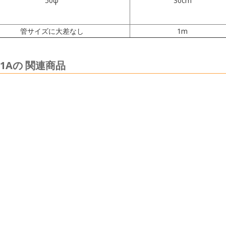
50φ
30cm
管サイズに大差なし
1m
31Aの 関連商品