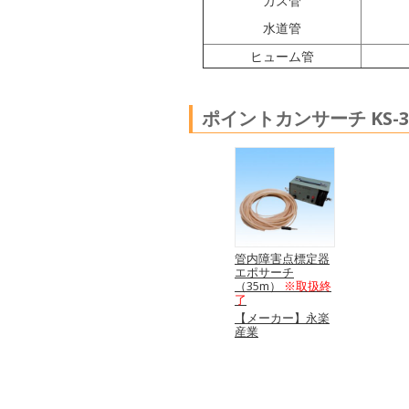
ガス管
水道管
ヒューム管
ポイントカンサーチ KS-
管内障害点標定器
エポサーチ
（35m）
※取扱終
了
【メーカー】永楽
産業