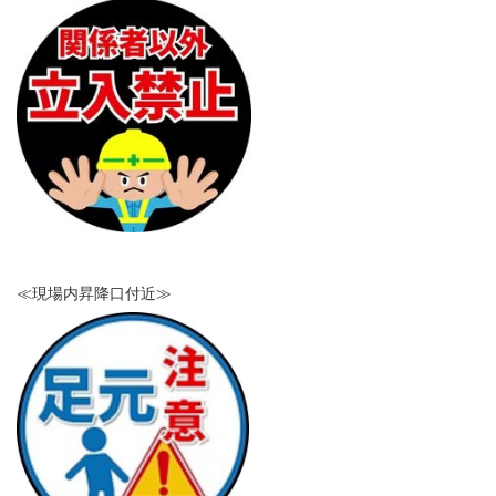
≪現場内昇降口付近≫