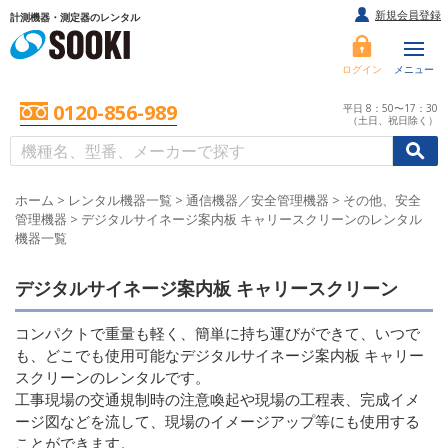
新規会員登録
計測機器・測定器のレンタル
ログイン
メニュー
0120-856-989
平日 8：50〜17：30
（土日、祝日除く）
/
/
初めての方へ
ホーム
>
レンタル機器一覧
>
通信機器／安全管理機器
>
その他、安全
管理機器
>
デジタルサイネージ案内板 キャリースクリーンのレンタル
機器一覧
デジタルサイネージ案内板 キャリースクリーン
コンパクトで重量も軽く、簡単に持ち運びができて、いつで
も、どこでも使用可能なデジタルサイネージ案内板 キャリー
スクリーンのレンタルです。
工事現場の交通規制時の注意喚起や現場の工程表、完成イメ
ージ図などを流して、現場のイメージアップ等にも使用する
ことができます。