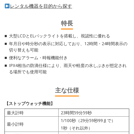
レンタル機器を目的から探す
特長
大型LCDとELバックライトを搭載し、視認性に優れる
年月日や時分秒の表示に対応しており、12時間・24時間表示の
切り替えも可能
便利なアラーム・時報機能付き
IPX4相当の防滴仕様により、雨天や軽度の水しぶきが想定され
る場所でも使用可能
主な仕様
【ストップウォッチ機能】
最大計時
23時間59分59秒
1/100秒（29分59秒99まで）
最小計時
1秒（それ以外）