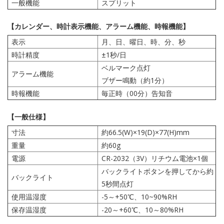
一般機能
スプリット
【カレンダー、時計表示機能、アラーム機能、時報機能】
表示
月、日、曜日、時、分、秒
時計精度
±1秒/日
ベルマーク点灯
アラーム機能
ブザー鳴動（約1分）
時報機能
毎正時（00分）告知音
【一般仕様】
寸法
約66.5(W)×19(D)×77(H)mm
重量
約60g
電源
CR-2032（3V）リチウム電池×1個
バックライトボタンを押してから約
バックライト
5秒間点灯
使用温湿度
-5～+50℃、10~90%RH
保存温湿度
-20～+60℃、10～80%RH