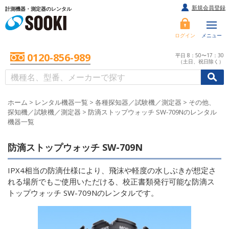
新規会員登録
計測機器・測定器のレンタル
ログイン
メニュー
0120-856-989
平日 8：50〜17：30
（土日、祝日除く）
/
/
初めての方へ
ホーム
>
レンタル機器一覧
>
各種探知器／試験機／測定器
>
その他、
探知機／試験機／測定器
>
防滴ストップウォッチ SW-709Nのレンタル
機器一覧
防滴ストップウォッチ SW-709N
IPX4相当の防滴仕様により、飛沫や軽度の水しぶきが想定さ
れる場所でもご使用いただける、校正書類発行可能な防滴ス
トップウォッチ SW-709Nのレンタルです。