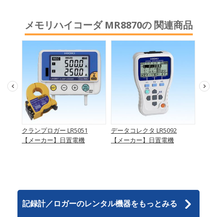
メモリハイコーダ MR8870の 関連商品
ュー
クランプロガー LR5051
データコレクタ LR5092
クラン
スタ 3
【メーカー】日置電機
【メーカー】日置電機
【メ
記録計／ロガーのレンタル機器をもっとみる