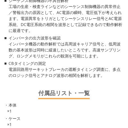
シーケンス制御機器の不具合解析
工場の生産・検査ラインなどのシーケンス制御機器の異常停止
／警報出力の原因として、AC電源の瞬時、電圧低下が考えられ
ます。電源異常をトリガとしてシーケンスリレー信号とAC電源
系統、DC電圧系統の相関を波形として記録できるので動作解析
に最適です。
インバータの出力波形を確認
インバータ機器の動作解析では高周波キャリア信号と、低周波
数の基本波形は同時に緩速したいところです。高速サンプリン
グ、ロングメモリがこれらの観測を可能にします。
CBタイミングの測定
電源回路用サーキットブレーカの遮断タイミング調査に、多点
のロジック信号とアナログ波形の相関を解析します。
付属品リスト・一覧
本体
×1
ケース
×1