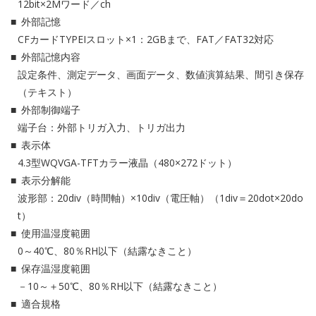
12bit×2Mワード／ch
外部記憶
CFカードTYPEIスロット×1：2GBまで、FAT／FAT32対応
外部記憶内容
設定条件、測定データ、画面データ、数値演算結果、間引き保存
（テキスト）
外部制御端子
端子台：外部トリガ入力、トリガ出力
表示体
4.3型WQVGA-TFTカラー液晶（480×272ドット）
表示分解能
波形部：20div（時間軸）×10div（電圧軸）（1div＝20dot×20do
t）
使用温湿度範囲
0～40℃、80％RH以下（結露なきこと）
保存温湿度範囲
－10～＋50℃、80％RH以下（結露なきこと）
適合規格