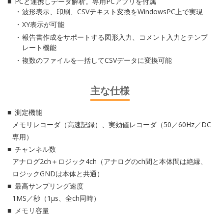
PCと連携しデータ解析。専用PCアプリを付属
波形表示、印刷、CSVテキスト変換をWindowsPC上で実現
XY表示が可能
報告書作成をサポートする図形入力、コメント入力とテンプ
レート機能
複数のファイルを一括してCSVデータに変換可能
主な仕様
測定機能
メモリレコーダ（高速記録）、実効値レコーダ（50／60Hz／DC
専用）
チャンネル数
アナログ2ch＋ロジック4ch（アナログのch間と本体間は絶縁、
ロジックGNDは本体と共通）
最高サンプリング速度
1MS／秒（1μs、全ch同時）
メモリ容量