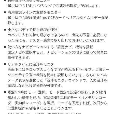
瞬時波形を現場でモニター
超小型でも1Mサンプリングで高速波形観察／記録します。
商用電源ラインの変動をモニター
超小型でも記録感覚1msでCFカードへリアルタイムにデータ記
録します。
小さなボディで持ち運びが便利
カバンに入れて持ち運びができるので、出先で不意に必要にな
った時にも、テスター感覚で取り出してお使いいただけます。
使い方をナビゲーションする『設定ナビ』機能を搭載
設定ナビを選択すると、ナビゲーションの指示に従って簡単に
操作できます。
リアルタイムに波形をモニタ
画面下にはテロップのような文字が流れる1行ヘルプ。点滅カー
ソルの示す位置の機能を簡単に説明しています。さらにレベル
メータ表示が進化した『波形モニタ』ウィンドウ。入力波形を
確認しながら設定操作が可能です。
電源ON時にモード選択。モード固定で設定の煩わしさを解消
煩わしい操作を解消。電源ON時に測定モード（メモリレコー
ダ、実効値レコーダ）を選択。モードを固定すれば、次回から
は選択操作も省略させることができます。