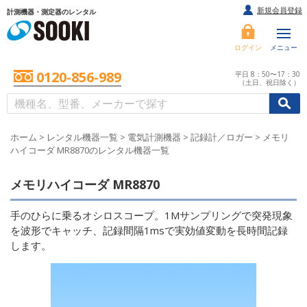
新規会員登録
計測機器・測定器のレンタル
ログイン
メニュー
0120-856-989
平日 8：50〜17：30
（土日、祝日除く）
/
/
初めての方へ
ホーム
>
レンタル機器一覧
>
電気計測機器
>
記録計／ロガー
>
メモリ
ハイコーダ MR8870のレンタル機器一覧
メモリハイコーダ MR8870
手のひらに乗るオシロスコープ。1Mサンプリングで突発現象
を波形でキャッチ、記録間隔1msで実効値変動を長時間記録
します。