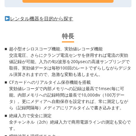
レンタル機器を目的から探す
特長
超小型オシロスコープ機能、実効値レコーダ機能
交流電圧、さらにクランプ電流センサを併用すれば電流の実効
値記録が可能。入力の旬z波形を200μsecの高速サンプリングで
取得。実効値データは毎秒100回のレートでずらしながらデジタ
ル演算されますので、急激な変動も逃しません。
CFカードへのリアルタイム保存機能を搭載
実効値レコーダで内部メモリへの記録は最高で1msec毎に可
能。内部メモリへの記録時間は最長で10,000div（100万デー
タ）。更にメディアへ自動保存を設定すれば、常に測定しなが
ら（記録間隔毎）メディアにリアルタイムで書き込みます。
絶縁入力で安全に測定
全チャンネル（2ch）絶縁入力で商用電源ラインの測定も安心で
す。