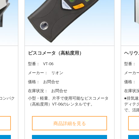
ビスコメータ（高粘度用）
ヘリウ
型番：
VT-06
型番：
メーカー：
リオン
メーカ
価格：
お問合せ
価格：
在庫状況：
お問合せ
在庫状
コンパク
小型・軽量、片手で使用可能なビスコメータ
●排気
（高粘度用）VT-06のレンタルです。
ディテ
で、活
商品詳細を見る