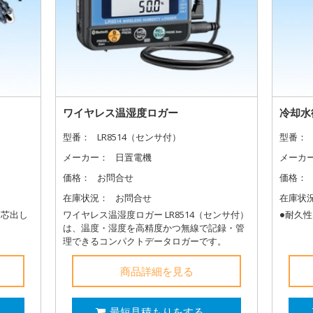
ワイヤレス温湿度ロガー
冷却水
型番：
LR8514（センサ付）
型番：
メーカー：
日置電機
メーカ
価格：
お問合せ
価格：
在庫状況：
お問合せ
在庫状
軸芯出し
ワイヤレス温湿度ロガー LR8514（センサ付）
●耐久
は、温度・湿度を高精度かつ無線で記録・管
理できるコンパクトデータロガーです。
商品詳細を見る
最短見積もりをする