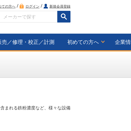
/
/
めての方へ
ログイン
新規会員登録
検索
販売／修理・校正／計測
初めての方へ
企業情
に含まれる鉄粉濃度など、様々な設備