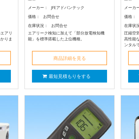
メーカー：
JFEアドバンテック
メーカ
価格：
お問合せ
価格：
在庫状況：
お問合せ
在庫状
のエアリ
エアリーク検知に加えて「部分放電検知機
圧縮空
わかりま
能」を標準搭載した上位機種。
高性能な
ンタル
商品詳細を見る
最短見積もりをする