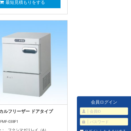
最短見積もりをする
会員ログイン
カルフリーザー ドアタイプ
FMF-038F1
ー：
フクシマガリレイ（A）