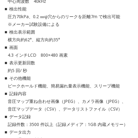
中心周波数 40kHz
検出性能
圧力70kPa、0.2 ㎜φ穴からのリークを距離7m で検出可能
※メーカー試験設備による
検出表示範囲
横方向約62°、縦方向約35°
画面
4.3 インチLCD 800×480 画素
表示更新回数
約5 回/ 秒
その他機能
ピークホールド機能、簡易漏れ量表示機能、スリープ機能
記録内容
音圧マップ重ね合わせ画像（JPEG）、カメラ画像（JPEG）、
音圧マップデータ（CSV）、データリストファイル（CSV）
データ記録
記録件数：3500 件以上（記録メディア：1GB 内蔵メモリー）
データ出力