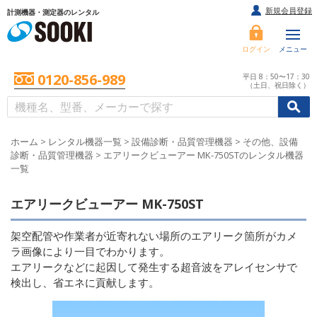
新規会員登録
計測機器・測定器のレンタル
ログイン
メニュー
0120-856-989
平日 8：50〜17：30
（土日、祝日除く）
/
/
初めての方へ
ホーム
>
レンタル機器一覧
>
設備診断・品質管理機器
>
その他、設備
診断・品質管理機器
>
エアリークビューアー MK-750STのレンタル機器
一覧
エアリークビューアー MK-750ST
架空配管や作業者が近寄れない場所のエアリーク箇所がカメ
ラ画像により一目でわかります。
エアリークなどに起因して発生する超音波をアレイセンサで
検出し、省エネに貢献します。