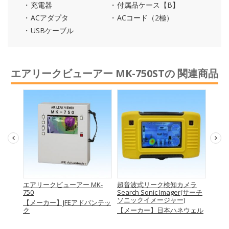
充電器
付属品ケース【B】
ACアダプタ
ACコード（2極）
USBケーブル
エアリークビューアー MK-750STの 関連商品
K-
エアリークビューアー MK-
超音波式リーク検知カメラ
産業用
750
Search Sonic Imager(サーチ
【メ
ソニックイメージャー)
ンテッ
【メーカー】JFEアドバンテッ
＆フ
ク
【メーカー】日本ハネウェル