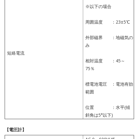
※以下の場合
周囲温度 ：23±5℃
外部磁界 ：地磁気の
み
短絡電流
相対温度 ：45～
75％
標電池電圧 ：電池有効
範囲
位置 ：水平(傾
斜角は5°以下)
【電圧計】