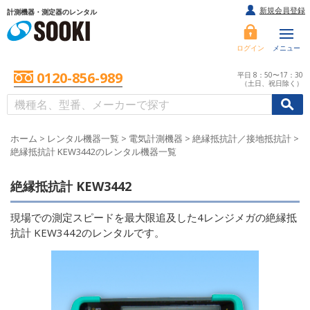
新規会員登録
計測機器・測定器のレンタル
ログイン
メニュー
0120-856-989
平日 8：50〜17：30
（土日、祝日除く）
/
/
初めての方へ
ホーム
>
レンタル機器一覧
>
電気計測機器
>
絶縁抵抗計／接地抵抗計
>
絶縁抵抗計 KEW3442のレンタル機器一覧
絶縁抵抗計 KEW3442
現場での測定スピードを最大限追及した4レンジメガの絶縁抵
抗計 KEW3442のレンタルです。