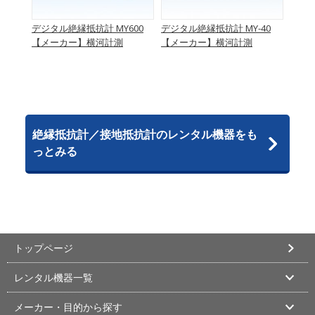
デジタル絶縁抵抗計 MY600
デジタル絶縁抵抗計 MY-40
絶縁抵
ッチ
【メーカー】横河計測
【メーカー】横河計測
【メ
絶縁抵抗計／接地抵抗計のレンタル機器をも
っとみる
トップページ
レンタル機器一覧
メーカー・目的から探す