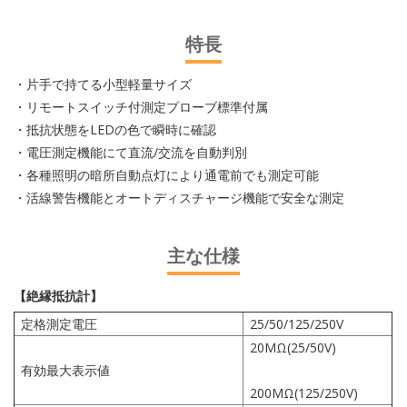
特長
・片手で持てる小型軽量サイズ
・リモートスイッチ付測定プローブ標準付属
・抵抗状態をLEDの色で瞬時に確認
・電圧測定機能にて直流/交流を自動判別
・各種照明の暗所自動点灯により通電前でも測定可能
・活線警告機能とオートディスチャージ機能で安全な測定
主な仕様
【絶縁抵抗計】
定格測定電圧
25/50/125/250V
20MΩ(25/50V)
有効最大表示値
200MΩ(125/250V)