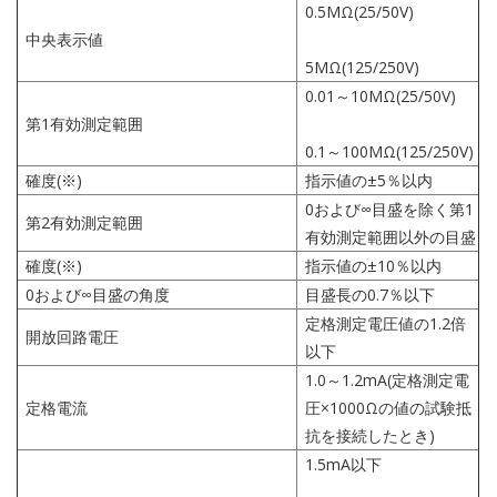
0.5MΩ(25/50V)
中央表示値
5MΩ(125/250V)
0.01～10MΩ(25/50V)
第1有効測定範囲
0.1～100MΩ(125/250V)
確度(※)
指示値の±5％以内
0および∞目盛を除く第1
第2有効測定範囲
有効測定範囲以外の目盛
確度(※)
指示値の±10％以内
0および∞目盛の角度
目盛長の0.7％以下
定格測定電圧値の1.2倍
開放回路電圧
以下
1.0～1.2mA(定格測定電
定格電流
圧×1000Ωの値の試験抵
抗を接続したとき)
1.5mA以下