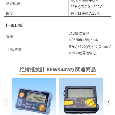
AC 0～600V(45～
測定範囲
65Hz)/DC 0～600V
確度
最大目盛値の±5％
【一般仕様】
単3形乾電池
電源
LR6/R6(1.5V)×4本
97(L)×156(W)×46(D)mm/
寸法/質量
約430g(電池含む)
絶縁抵抗計 KEW3442の 関連商品