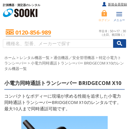
新規会員登録
計測機器・測定器のレンタル
ログイン
メニュー
0120-856-989
平日 8：50〜17：30
（土日、祝日除く）
/
/
初めての方へ
ホーム
>
レンタル機器一覧
>
通信機器／安全管理機器
>
特定小電力ト
ランシーバー
>
小電力同時通話トランシーバー BRIDGECOM X10のレン
タル機器一覧
小電力同時通話トランシーバー BRIDGECOM X10
コンパクトなボディーに現場が求める性能を追求した小電力
同時通話トランシーバーBRIDGECOM X10のレンタルです。
最大10人まで同時通話可能です。