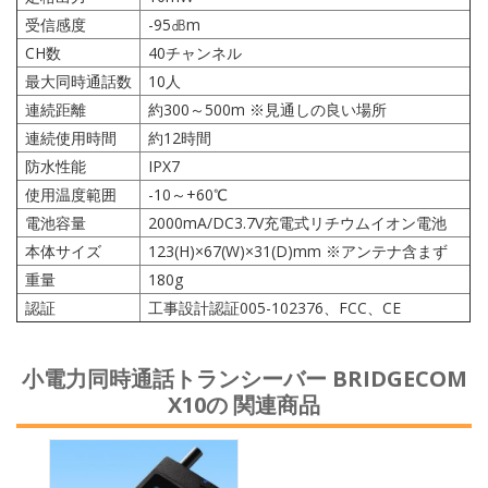
受信感度
-95㏈m
CH数
40チャンネル
最大同時通話数
10人
連続距離
約300～500m ※見通しの良い場所
連続使用時間
約12時間
防水性能
IPX7
使用温度範囲
-10～+60℃
電池容量
2000mA/DC3.7V充電式リチウムイオン電池
本体サイズ
123(H)×67(W)×31(D)mm ※アンテナ含まず
重量
180g
認証
工事設計認証005-102376、FCC、CE
小電力同時通話トランシーバー BRIDGECOM
X10の 関連商品