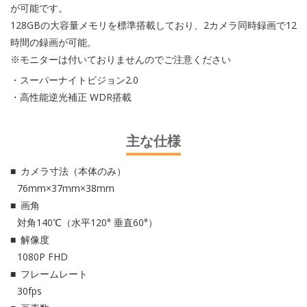
が可能です。
128GBの大容量メモリを標準搭載しており、2カメラ同時録画で12
時間の録画が可能。
※モニターは付いておりませんのでご注意ください
・スーパーナイトビジョン2.0
・高性能逆光補正 WDR搭載
主な仕様
カメラ寸法（本体のみ）
76mm×37mm×38mm
画角
対角140℃（水平120° 垂直60°）
解像度
1080P FHD
フレームレート
30fps