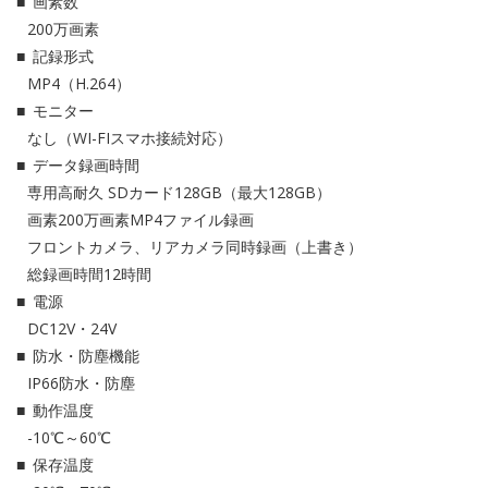
画素数
200万画素
記録形式
MP4（H.264）
モニター
なし（WI-FIスマホ接続対応）
データ録画時間
専用高耐久 SDカード128GB（最大128GB）
画素200万画素MP4ファイル録画
フロントカメラ、リアカメラ同時録画（上書き）
総録画時間12時間
電源
DC12V・24V
防水・防塵機能
IP66防水・防塵
動作温度
-10℃～60℃
保存温度