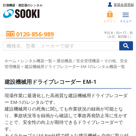
新規会員登録
計測機器・測定器のレンタル
ログイン
メニュー
0120-856-989
平日 8：50〜17：30
（土日、祝日除く）
/
/
初めての方へ
ホーム
>
レンタル機器一覧
>
通信機器／安全管理機器
>
その他、安全
管理機器
>
建設機械用ドライブレコーダー EM-1のレンタル機器一覧
建設機械用ドライブレコーダー EM-1
現場作業に最適化した高画質な建設機械用ドライブレコーダ
ー EM-1のレンタルです。
建設機械周りの死角に関しても作業状況の録画が可能とな
り、事故状況等を録画から確認して事故再発防止等に生かす
ことで、安全性の向上が期待できるドライブレコーダーで
す。
カメラケーブルは6.8m仕様で様々な建設機械へ自由に取り付