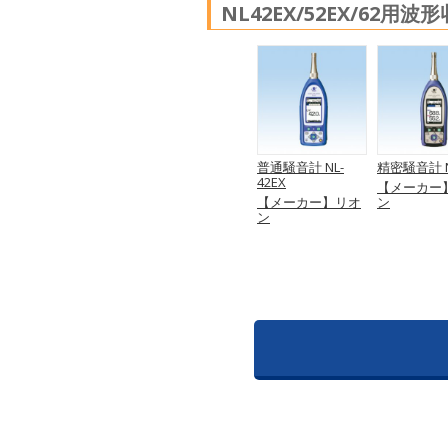
NL42EX/52EX/62用
普通騒音計 NL-
精密騒音計 N
42EX
【メーカー
【メーカー】リオ
ン
ン