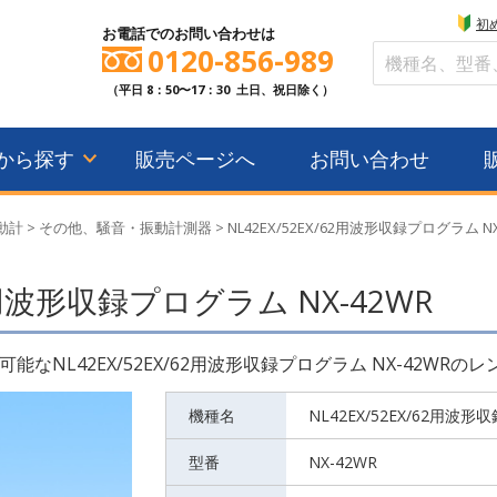
初
お電話でのお問い合わせは
0120-856-989
（平日 8：50〜17：30 土日、祝日除く）
から探す
販売ページへ
お問い合わせ
動計
>
その他、騒音・振動計測器
>
NL42EX/52EX/62用波形収録プログラム
62用波形収録プログラム NX-42WR
NL42EX/52EX/62用波形収録プログラム NX-42WRの
機種名
NL42EX/52EX/62用波
型番
NX-42WR