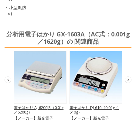
小型風防
×1
分析用電子はかり GX-1603A（AC式：0.001g
／1620g）の 関連商品
電子はかり AJ-6200JS（0.01g
電子はかり DJ-610（0.01g／
電子は
g）
／6200g）
610g）
／12
【メーカー】新光電子
【メーカー】新光電子
【メ