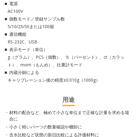
電源
AC100V
個数モード／登録サンプル数
5/10/25/50または100個
通信機能
RS-232C、USB
表示モード（単位）
g（グラム）、PCS（個数）、％（パーセント）、ct（カラッ
ト）、mom（もんめ）、比重計モード
内蔵分銅による
キャリブレーション後の精度±0.010g（1000g）
用途
材料の配合など、極めて小さな単位まで正確な計量を求める場
合に
小さく軽いパーツの数量確認や棚卸に
含水比較など状態の新旧比較による評価材料に