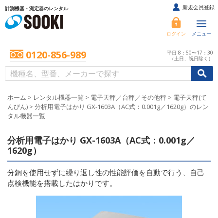
新規会員登録
計測機器・測定器のレンタル
ログイン
メニュー
0120-856-989
平日 8：50〜17：30
（土日、祝日除く）
/
/
初めての方へ
ホーム
>
レンタル機器一覧
>
電子天秤／台秤／その他秤
>
電子天秤(て
んびん)
>
分析用電子はかり GX-1603A（AC式：0.001g／1620g）のレン
タル機器一覧
分析用電子はかり GX-1603A（AC式：0.001g／
1620g）
分銅を使用せずに繰り返し性の性能評価を自動で行う、自己
点検機能を搭載したはかりです。