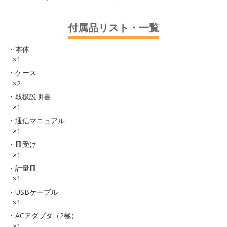
付属品リスト・一覧
本体
×1
ケース
×2
取扱説明書
×1
通信マニュアル
×1
皿受け
×1
計量皿
×1
USBケーブル
×1
ACアダプタ（2極）
×1