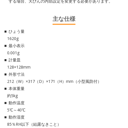
する場合、天びんの内部設定を変更する必要があります。
主な仕様
ひょう量
1620g
最小表示
0.001g
計量皿
128×128mm
外形寸法
212（W）×317（D）×171（H）mm（小型風防付）
本体重量
約5kg
動作温度
5℃～40℃
動作湿度
85％RH以下（結露なきこと）