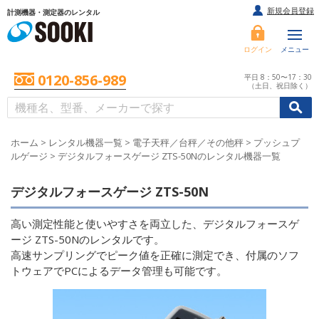
新規会員登録
計測機器・測定器のレンタル
ログイン
メニュー
0120-856-989
平日 8：50〜17：30
（土日、祝日除く）
/
/
初めての方へ
ホーム
>
レンタル機器一覧
>
電子天秤／台秤／その他秤
>
プッシュプ
ルゲージ
>
デジタルフォースゲージ ZTS-50Nのレンタル機器一覧
デジタルフォースゲージ ZTS-50N
高い測定性能と使いやすさを両立した、デジタルフォースゲ
ージ ZTS-50Nのレンタルです。
高速サンプリングでピーク値を正確に測定でき、付属のソフ
トウェアでPCによるデータ管理も可能です。