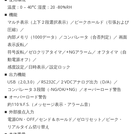
温度：0 – 40°C 湿度：20 -80%RH
機能
マルチ表示（上下２段選択表示）／ピークホールド（引張および
圧縮）／
内部メモリ（1000データ）／コンパレータ（合否判定）／ 画面
表示反転／
符号反転／ゼロクリアタイマ／+NGアラーム／ オフタイマ（自
動電源オフ）／
感度設定／日時表示／設定ロック
出力機能
USB（2.0,3.0）／RS232C／２VDCアナログ出力（D/A）／
コンパレータ３段階（-NG/OK/+NG）／オーバーロード警告
オーバーロード警告
約110％F.S.（メッセージ表示・アラーム音）
外部接点入力
電源ON・OFF／センド＆ホールド／ゼロリセット／ピーク・
リアルタイム切り替え