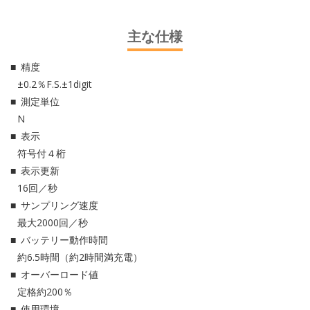
主な仕様
精度
±0.2％F.S.±1digit
測定単位
N
表示
符号付４桁
表示更新
16回／秒
サンプリング速度
最大2000回／秒
バッテリー動作時間
約6.5時間（約2時間満充電）
オーバーロード値
定格約200％
使用環境