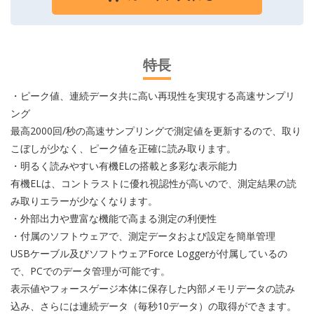
特長
・ピーク値、連続データ共に高い再現性を実現する高速サンプリ
ング
最高2000回/秒の高速サンプリングで測定値を更新するので、取り
こぼしが少なく、ピーク値を正確に読み取ります。
・明るく読みやすい有機ELの搭載と多彩な表示能力
有機ELは、コントラストに優れ視認性が高いので、測定結果の読
み取りエラーが少なくなります。
・外部出力や豊富な機能で高まる測定の利便性
・付属のソフトウェアで、測定データおよび設定を簡単管理
USBケーブル及びソフトウェアForce Loggerが付属しているの
で、PCでのデータ管理が可能です。
表示値やフォースゲージ本体に保存した内部メモリデータの読み
込み、さらには連続データ（毎秒10データ）の取得ができます。