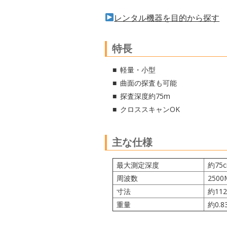
レンタル機器を目的から探す
特長
軽量・小型
曲面の探査も可能
探査深度約75m
クロススキャンOK
主な仕様
最大測定深度
約75
周波数
2500
寸法
約112
重量
約0.