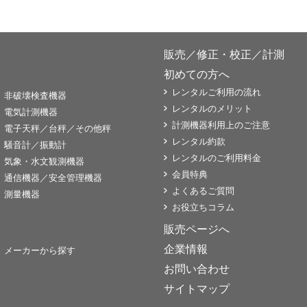
販売／修正・校正／計測
初めての方へ
レンタルご利用の流れ
非破壊検査機器
レンタルのメリット
電気計測機器
計測機器利用上のご注意
電子天秤／台秤／その他秤
レンタル約款
騒音計／振動計
レンタルのご利用料金
気象・水文観測機器
会員特典
通信機器／安全管理機器
よくあるご質問
測量機器
お役立ちコラム
販売ページへ
企業情報
メーカーから探す
お問い合わせ
サイトマップ