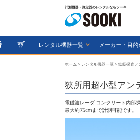
計測機器・測定器のレンタルならソーキ
レンタル機器一覧
メーカー・目的
ホーム
>
レンタル機器一覧
>
鉄筋探査／
狭所用超小型アンテナ
電磁波レーダ コンクリート内部探査
最大約75cmまで計測可能です。