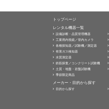
トップページ
レンタル機器一覧
設備診断・品質管理機器
工業用内視鏡／管内カメラ
各種探知器／試験機／測定器
有害ガス検知器
水質測定器
鉄筋探査／コンクリート試験機
土質・地盤・岩盤試験機
季節限定商品
メーカー・目的から探す
目的から探す