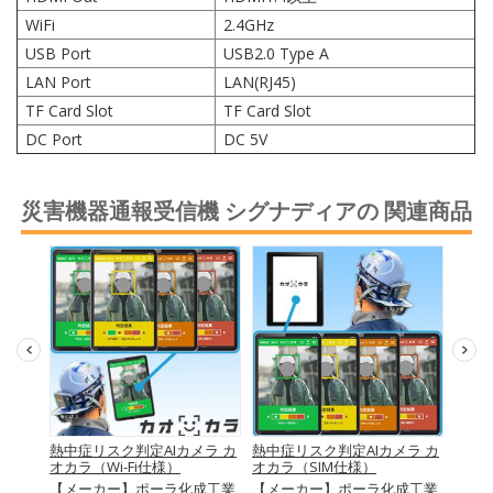
WiFi
2.4GHz
USB Port
USB2.0 Type A
LAN Port
LAN(RJ45)
TF Card Slot
TF Card Slot
DC Port
DC 5V
災害機器通報受信機 シグナディアの 関連商品
パネル
熱中症リスク判定AIカメラ カ
熱中症リスク判定AIカメラ カ
熱中
オカラ（Wi-Fi仕様）
オカラ（SIM仕様）
セット
【メーカー】ポーラ化成工業
【メーカー】ポーラ化成工業
【メ