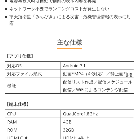
電源再投入時は自動で前回の表示内容を再開
ネットワーク不要でランニングコストが発生しない
準天頂衛星「みちびき」による災害・危機管理情報の表示に対
応
主な仕様
【アプリ仕様】
対応OS
Android 7.1
対応ファイル形式
動画*MP4（4K対応）／静止画*jpg
配信リスト作成／配信スケジュール
機能
配信／WiFiによるコンテンツ配信
【端末仕様】
CPU
QuadCore1.8GHz
RAM
4GB
ROM
32GB
HDMI Out
HDMI1.4以上