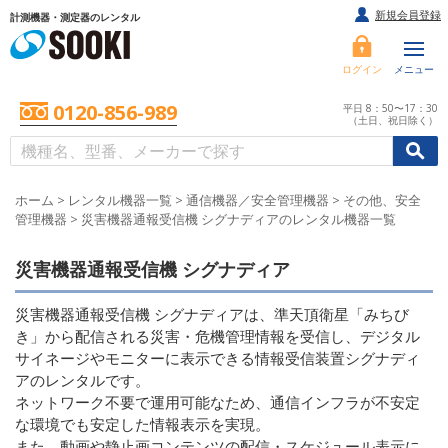
新規会員登録
計測機器・測定器のレンタル
ログイン
メニュー
0120-856-989
平日 8：50〜17：30
（土日、祝日除く）
/
/
初めての方へ
ホーム
>
レンタル機器一覧
>
通信機器／安全管理機器
>
その他、安全
管理機器
>
災害機器通報受信機 シグナディアのレンタル機器一覧
災害機器通報受信機 シグナディア
災害機器通報受信機 シグナディアは、準天頂衛星「みちび
き」から配信される災害・危機管理情報を受信し、デジタル
サイネージやモニターに表示できる情報受信装置シグナディ
アのレンタルです。
ネットワーク不要で運用可能なため、通信インフラが不安定
な環境でも安定した情報表示を実現。
また、動画や静止画コンテンツの配信・スケジュール表示に