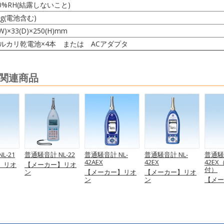
90%RH(結露しないこと)
0g(電池含む)
W)×33(D)×250(H)mm
アルカリ乾電池×4本 または ACアダプタ
の 関連商品
L-21
普通騒音計 NL-22
普通騒音計 NL-
普通騒音計 NL-
普通騒音
42AEX
42EX
42EX
】リオ
【メーカー】リオ
付）
ン
【メーカー】リオ
【メーカー】リオ
ン
ン
【メー
ン