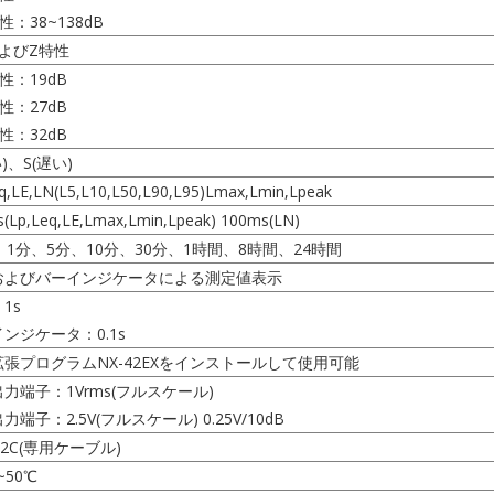
性：38~138dB
およびZ特性
性：19dB
性：27dB
性：32dB
)、S(遅い)
q,LE,LN(L5,L10,L50,L90,L95)Lmax,Lmin,Lpeak
s(Lp,Leq,LE,Lmax,Lmin,Lpeak) 100ms(LN)
、1分、5分、10分、30分、1時間、8時間、24時間
およびバーインジケータによる測定値表示
1s
ンジケータ：0.1s
張プログラムNX-42EXをインストールして使用可能
力端子：1Vrms(フルスケール)
力端子：2.5V(フルスケール) 0.25V/10dB
232C(専用ケーブル)
~50℃