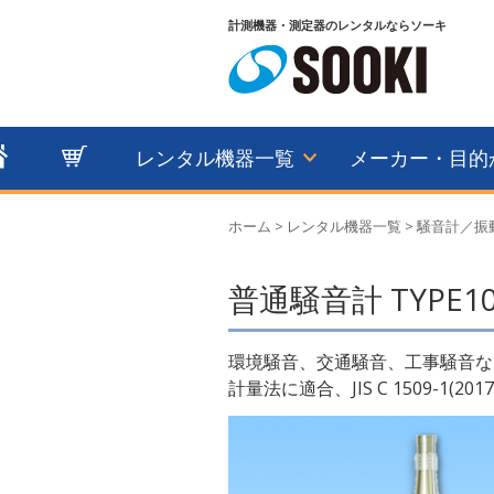
計測機器・測定器のレンタルならソーキ
レンタル機器一覧
メーカー・目的
ホーム
>
レンタル機器一覧
>
騒音計／振
普通騒音計 TYPE10
環境騒音、交通騒音、工事騒音な
計量法に適合、JIS C 1509-1(