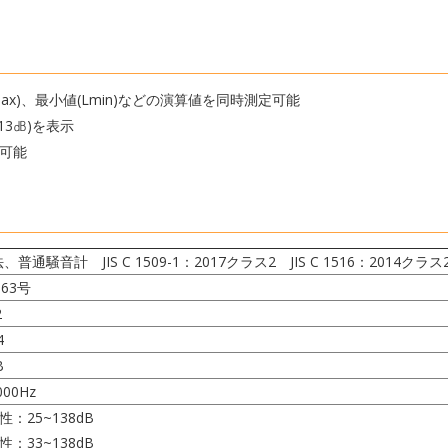
max)、最小値(Lmin)などの演算値を同時測定可能
3㏈)を表示
可能
、普通騒音計 JIS C 1509-1：2017クラス2 JIS C 1516：2014クラス
163号
2
4
B
000Hz
性：25~138dB
性：33~138dB