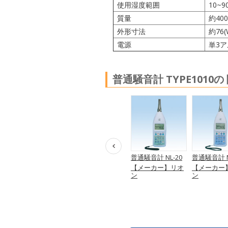
使用湿度範囲
10~
質量
約40
外形寸法
約76(
電源
単3
普通騒音計 TYPE1010
普通騒音計 NL-
騒音ばく露計 NB-
普通騒音計 NL-20
普通騒音計 N
42EX（FFT分析
14
【メーカー】リオ
【メーカー
付）
オ
【メーカー】リオ
ン
ン
【メーカー】リオ
ン
ン