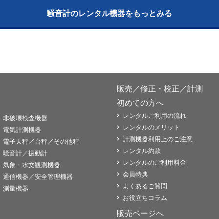
騒音計のレンタル機器をもっとみる
販売／修正・校正／計測
初めての方へ
レンタルご利用の流れ
非破壊検査機器
レンタルのメリット
電気計測機器
計測機器利用上のご注意
電子天秤／台秤／その他秤
レンタル約款
騒音計／振動計
レンタルのご利用料金
気象・水文観測機器
会員特典
通信機器／安全管理機器
よくあるご質問
測量機器
お役立ちコラム
販売ページへ