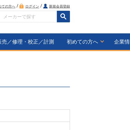
/
/
めての方へ
ログイン
新規会員登録
検索
販売／修理・校正／計測
初めての方へ
企業情