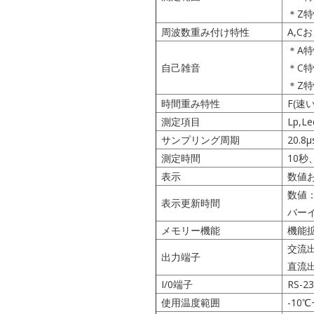
＊Z特
周波数重み付け特性
A,C
＊A特
自己雑音
＊C特
＊Z特
時間重み特性
F(速い
測定項目
Lp,Le
サンプリング周期
20.8μ
測定時間
10秒
表示
数値
数値：
表示更新時間
バーイ
メモリー機能
機能拡
交流出
出力端子
直流出
I/0端子
RS-
使用温度範囲
-10℃