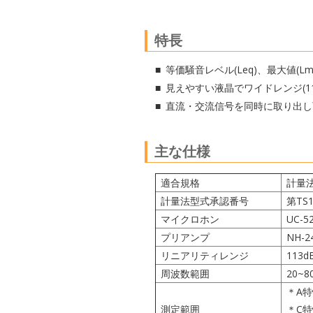
特長
等価騒音レベル(Leq)、最大値(L
見えやすい液晶でワイドレンジ(11
直流・交流信号を同時に取り出し
主な仕様
適合規格
計量法
計量法型式承認番号
第TS
マイクロホン
UC-5
プリアンプ
NH-2
リニアリティレンジ
113d
周波数範囲
20~8
＊A特
測定範囲
＊C特