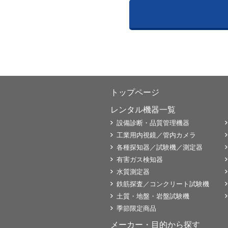
トップページ
レンタル機器一覧
設備診断・品質管理機器
工業用内視鏡／管内カメラ
各種探知器／試験機／測定器
有害ガス検知器
水質測定器
鉄筋探査／コンクリート試験機
土質・地盤・岩盤試験機
季節限定商品
メーカー・目的から探す