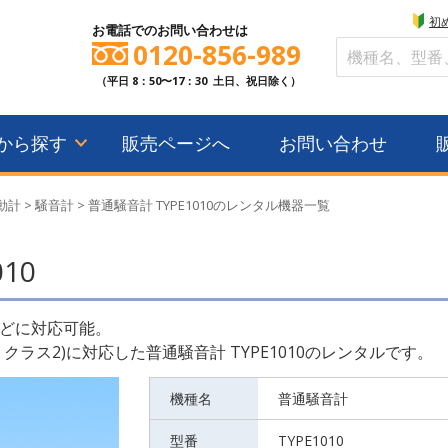
初
お電話でのお問い合わせは
0120-856-989
（平日 8：50〜17：30 土日、祝日除く）
から探す
販売ページへ
お問い合わせ
動計
>
騒音計
>
普通騒音計 TYPE1010のレンタル機器一覧
10
どに対応可能。
2017 クラス2)に対応した普通騒音計 TYPE1010のレンタルです。
機種名
普通騒音計
型番
TYPE1010