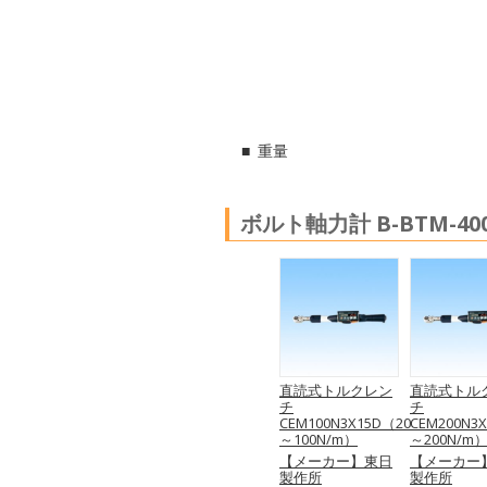
重量
ボルト軸力計 B-BTM-4
直読式トルクレン
直読式トル
チ
チ
CEM100N3X15D（20
CEM200N3
～100N/m）
～200N/m
【メーカー】東日
【メーカー
製作所
製作所