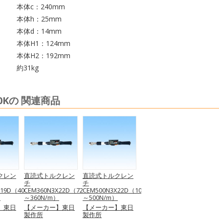
本体c：240mm
本体h：25mm
本体d：14mm
本体H1：124mm
本体H2：192mm
約31kg
00Kの 関連商品
クレン
直読式トルクレン
直読式トルクレン
チ
チ
X19D（40
CEM360N3X22D（72
CEM500N3X22D（100
）
～360N/m）
～500N/m）
】東日
【メーカー】東日
【メーカー】東日
製作所
製作所