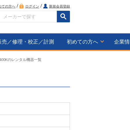
/
/
めての方へ
ログイン
新規会員登録
検索
販売／修理・校正／計測
初めての方へ
企業情
-400Kのレンタル機器一覧