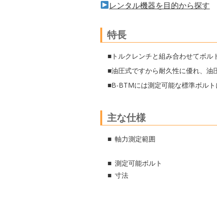
レンタル機器を目的から探す
特長
■トルクレンチと組み合わせてボル
■油圧式ですから耐久性に優れ、油
■B-BTMには測定可能な標準ボ
主な仕様
軸力測定範囲
測定可能ボルト
寸法