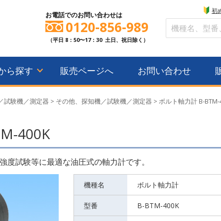
初
お電話でのお問い合わせは
0120-856-989
（平日 8：50〜17：30 土日、祝日除く）
から探す
販売ページへ
お問い合わせ
／試験機／測定器
>
その他、探知機／試験機／測定器
>
ボルト軸力計 B-BTM
M-400K
強度試験等に最適な油圧式の軸力計です。
機種名
ボルト軸力計
型番
B-BTM-400K