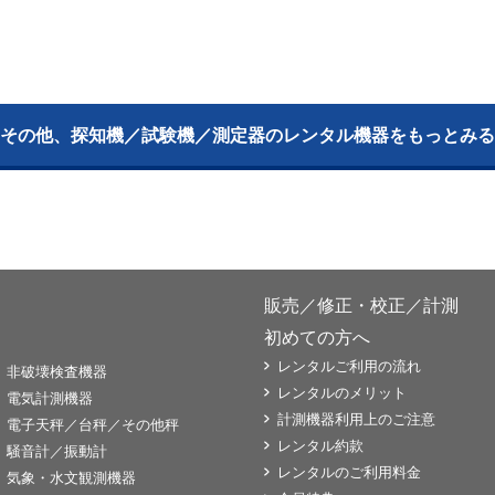
その他、探知機／試験機／測定器のレンタル機器をもっとみる
販売／修正・校正／計測
初めての方へ
レンタルご利用の流れ
非破壊検査機器
レンタルのメリット
電気計測機器
計測機器利用上のご注意
電子天秤／台秤／その他秤
レンタル約款
騒音計／振動計
レンタルのご利用料金
気象・水文観測機器