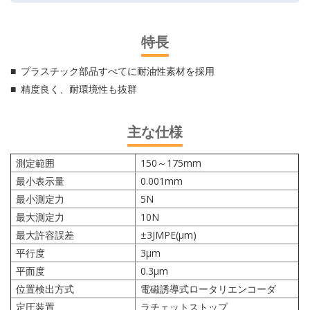
特長
プラスチック部品すべてに耐油性素材を採用
精度良く、耐環境性も抜群
主な仕様
測定範囲
150～175mm
最小表示量
0.001mm
最小測定力
5N
最大測定力
10N
最大許容誤差
±3JMPE(μm)
平行度
3μm
平面度
0.3μm
位置検出方式
電磁誘導式ロータリエンコーダ
定圧装置
ラチェットストップ