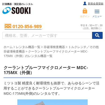
新規会員登録
計測機器・測定器のレンタル
ログイン
メニュー
0120-856-989
平日 8：50〜17：30
（土日、祝日除く）
/
/
初めての方へ
ホーム
>
レンタル機器一覧
>
非破壊検査機器
>
トルクレンチ／その他
非破壊検査機器
>
クーラントプルーフマイクロメーター MDC-
175MX（外側）のレンタル機器一覧
クーラントプルーフマイクロメーター MDC-
175MX（外側）
ミツトヨ製 精度良く耐環境性も抜群で、あらゆるシーンで活
用することができるクーラントプルーフマイクロメーター
MDC-175MX(外側)のレンタルです。