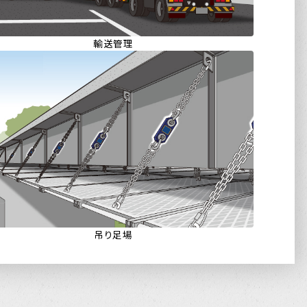
ド
粉
お
G-
AI
ダ
車
サ
車
沈
ド
コ
ド
レ
騒
作
輸送管理
キ
風
音
お
入
ウ
コ
お
熱
重
キ
3
熱
ス
振
車
写
AI
揺
ド
騒
サ
3
音
粉
橋
写
熱
ダ
Br
コ
熱
入
キ
振
お
熱
揺
風
施
熱
風
ウ
ハ
3
ウ
騒
写
音
粉
AI
塗
ダ
AI
サ
D
熱
サ
振
熱
吊り足場
揺
風
入
シ
ウ
入
お
コ
粉
お
ダ
AI
騒
張
サ
騒
音
L-
風