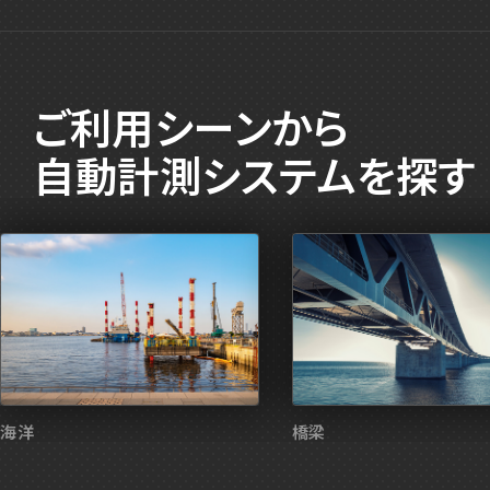
ご
利
用
シ
ー
ン
か
ら
自
動
計
測
シ
ス
テ
ム
を
探
す
海洋
橋梁