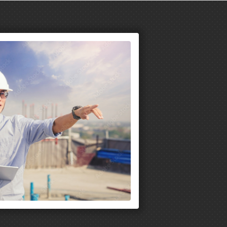
ウォッチャー
ィンドメーター
退場レーザーセンサー
動モニタリングシステム
スクラウド管理システム
くだけガードマン
動モニタリングシステム
れウォッチャー
Live
気象予測システム
れウォッチャー
インロイド2
音モニタリングシステム
業員安全管理システム
ウォッチャー
知らせマスター
退場レーザーセンサー
くだけガードマン
動モニタリングシステム
両工事運行管理システム
れウォッチャー
ラモニ
音モニタリングシステム
ウォッチャー
ンクリート養生温度クラウド管理システム
ュアテンフォメーション
動モニタリングシステム
れウォッチャー
眼カメラ配筋検査システム
らく
中症クラウド管理システム
中症インフォメーション
塵ロガーシステム
ストモニタ