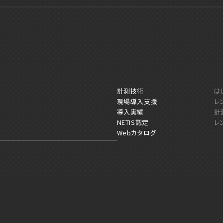
計測技術
は
現場導入支援
レ
導入実績
計
NETIS認定
レ
Webカタログ