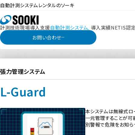
自動計測システムレンタルのソーキ
計測技術
現場導入支援
自動計測システム
導入実績
NETIS認
お問い合わせ
ホーム
自動計測システム
張力管理システム-L-Guard
張力管理システム
L-Guard
本システムは無線式ロ
一元管理することが可
別警報で危険をお知ら