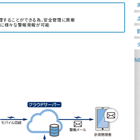
L
切
Z
山
M
T
杭
施
パ
上
ス
自
据
理することができる為、安全管理に貢献
オ
Lo
アス
時に様々な警報発報が可能
Z
切
AF
施
L-
地
警
ス
ホ
リ
2
無
施
Ō
軌
チ
ス
ス
レ
Ra
SF
警
CS
逆
架
2
自
ス
三
Br
杭
警
N
L
D
自
パ
工
2
警
Lo
お
自
2
鉄
桁
L
自
T-
施
Br
杭
バ
Lo
ハ
無
パ
盛
バ
沈
チ
T
自
レ
コ
床
Lo
無
コ
TR
沈
自
チ
警
レ
路
L
施
2
R
盛
ハ
非
無
T
無
D
チ
重
自
リ
沈
ス
沈
Lo
ガ
レ
レ
杭
G-
無
無
パ
施
チ
リ
施
無