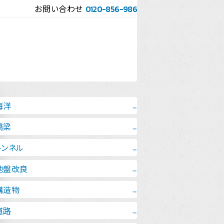
お問い合わせ
0120-856-986
海洋
橋梁
造物誘導・出来形管理システム
R Navi ジオモニⅡ
トンネル
部工ワンマン測量システム
ートレポ
打管理システム
地盤改良
イルウォッチ(プリズムVer.)
ネルCIM統合
D Map
梁桁出来形管理システム
構造物
idge Man
盤改良位置・深度計測システム
打管理システム
ール・ナビ
イルウォッチ（ノンプリズムVer.）
ンネル内空計測システム
道路
D Tube
打管理システム
部工出来形管理システム
イルウォッチ(プリズムVer.)
idge Scanner
動変位計測システム
付誘導システム