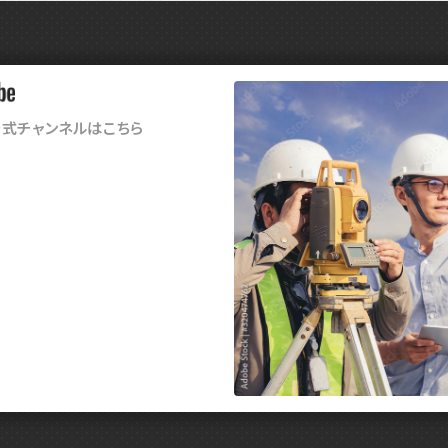
音
ウ
入
振
ガ
お
振
揺
G-
AI
揺
サ
騒
作
音
お
入
e公式チャンネルはこちら
お
振
車
揺
ド
騒
音
コ
キ
振
揺
3
写
熱
熱
粉
ダ