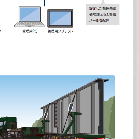
ス
重
ハ
施
チ
作
ス
ハ
杭
お
路
非
パ
警
R
D
作
3D
2
施
お
船
車
ハ
沈
ド
自
自
レ
沈
L
L
車
遠隔
レ
作
ド
ジ
コ
お
重
キ
自
自
ス
重
Lo
Lo
熱
コ
ス
車
熱
コ
3
ド
施
写
沈
構
ハ
張
レ
A
粉
沈
L-
コ
ダ
レ
熱
キ
張
熱
重
据
L-
ガ
ス
Z
風
重
G-
3
ウ
ス
粉
写
ガ
ダ
施
据
G-
作
ハ
Z
AI
張
お
熱
サ
L-
風
熱
作
ウ
作
コ
お
車
お
コ
入
ガ