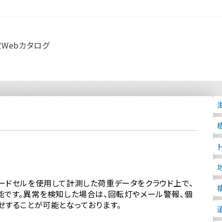
定
Webカタログ
構
A
上
オ
杭
パ
トン
4
橋
ードセルを使用して計測した荷重データをクラウド上で、
Br
地
杭
能です。異常を検知した場合は、回転灯やメール警報、個
ホ
パ
ト
せすることが可能となっております。
3
杭
上
パ
Br
自
据