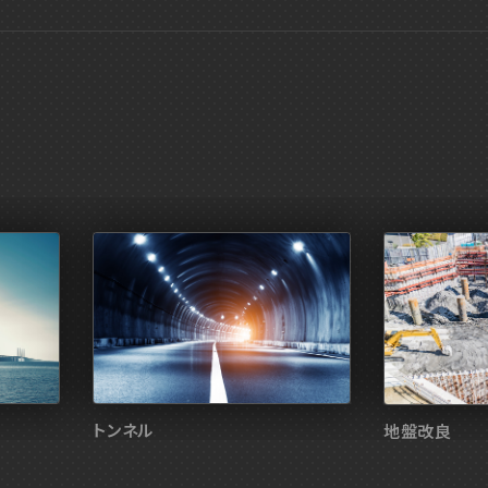
風
ウ
AI
サ
入
お
騒
音
振
揺
トンネル
地盤改良