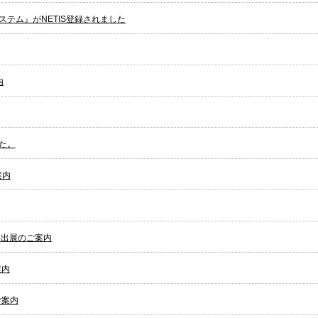
テム』がNETIS登録されました
内
た。
案内
』出展のご案内
案内
ご案内