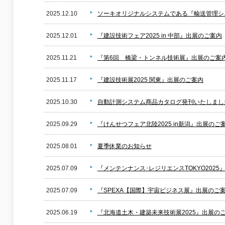
2025.12.10
ソーキオリジナルシステムである『輸送管理シス
2025.12.01
『建設技術フェア2025 in 中部』出展のご案内
2025.11.21
『第6回 橋梁・トンネル技術展』出展のご案
2025.11.17
『建設技術展2025 関東』出展のご案内
2025.10.30
自動計測システム商品カタログ発刊いたしまし
2025.09.29
『けんせつフェア北陸2025 in新潟』出展のご
2025.08.01
夏季休業のお知らせ
2025.07.09
『メンテンナンス･レジリエンスTOKYO2025
2025.07.09
『SPEXA【国際】宇宙ビジネス展』出展のご
2025.06.19
『北海道土木・建築未来技術展2025』出展の