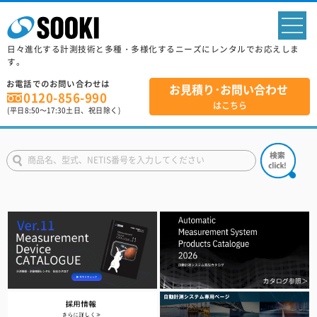
sp
日々進化する計測技術と多種・多様化するニーズにレンタルでお応えしま
す。
お電話でのお問い合わせは
お見積り･お問い合わせ
0120-856-990
はこちら
(平日
8:50
～
17:30
土日、祝日除く)