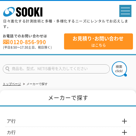
sp
日々進化する計測技術と多種・多様化するニーズにレンタルでお応えしま
す。
お電話でのお問い合わせは
お見積り･お問い合わせ
0120-856-990
はこちら
(平日
8:50
～
17:30
土日、祝日除く)
トップページ
メーカーで探す
メーカーで探す
ア行
カ行