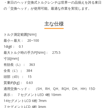
・東日のヘッド交換式トルクレンチは世界一の品揃えを誇る東日
の「交換ヘッド」が使用可能。最適な作業を実現します。
主な仕様
トルク測定範囲[N/m]
最小～最大： 20~100
1digit： 0.1
最大トルク時の手力P[N/m]： 275.5
寸法[mm]
有効長（L）： 363
全長（L‘）； 384
頭部（d3）： 15
質量約[kg]： 0.63
適用交換ヘッド： （SH、RH、QH、RQH、DH、HH）15D
表示： ７セグメントLED 4桁 10mm
14セグメントLCD 6桁 7mm
７セグメントLCD 4桁 3mm