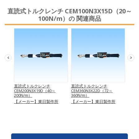
直読式トルクレンチ CEM100N3X15D（20～
100N/m）の 関連商品
W50
直読式トルクレンチ
直読式トルクレンチ
直読
CEM200N3X19D（40～
CEM360N3X22D（72～
CEM5
ク
200N/m）
360N/m）
500N
【メーカー】東日製作所
【メーカー】東日製作所
【メ