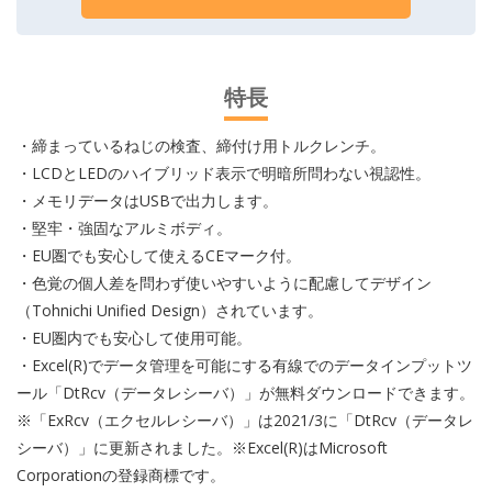
特長
・締まっているねじの検査、締付け用トルクレンチ。
・LCDとLEDのハイブリッド表示で明暗所問わない視認性。
・メモリデータはUSBで出力します。
・堅牢・強固なアルミボディ。
・EU圏でも安心して使えるCEマーク付。
・色覚の個人差を問わず使いやすいように配慮してデザイン
（Tohnichi Unified Design）されています。
・EU圏内でも安心して使用可能。
・Excel(R)でデータ管理を可能にする有線でのデータインプットツ
ール「DtRcv（データレシーバ）」が無料ダウンロードできます。
※「ExRcv（エクセルレシーバ）」は2021/3に「DtRcv（データレ
シーバ）」に更新されました。※Excel(R)はMicrosoft
Corporationの登録商標です。