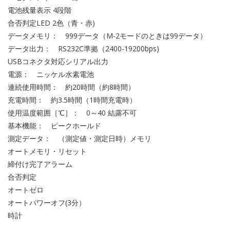
電池残量表示 4段階
合否判定LED 2色（青・赤)
データメモリ： 999データ（M-2モードのときは99データ）
データ出力： RS232C準拠（2400-19200bps)
USBコネクタ対応シリアル出力
電源： ニッケル水素電池
連続使用時間： 約20時間（約8時間）
充電時間： 約3.5時間（1時間充電時）
使用温度範囲［℃］： 0～40 結露不可
基本機能： ピークホールド
測定データ： （測定値・測定日時）メモリ
オートメモリ・リセット
締付け完了アラーム
合否判定
オートゼロ
オートパワーオフ(3分）
時計