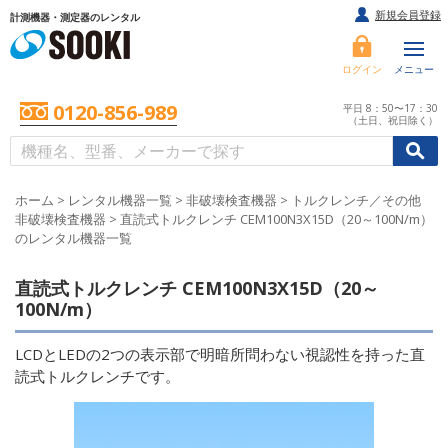
新規会員登録
計測機器・測定器のレンタル
ログイン
メニュー
0120-856-989
平日 8：50〜17：30
（土日、祝日除く）
/
/
初めての方へ
ホーム
>
レンタル機器一覧
>
非破壊検査機器
>
トルクレンチ／その他
非破壊検査機器
>
直読式トルクレンチ CEM100N3X15D（20～100N/m）
のレンタル機器一覧
直読式トルクレンチ CEM100N3X15D（20～
100N/m）
LCDとLEDの2つの表示部で明暗所問わない視認性を持った直
読式トルクレンチです。