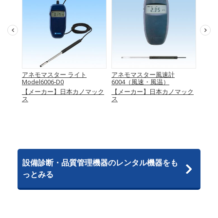
501シ
アネモマスター ライト
アネモマスター風速計
マルチ
ブ
Model6006-D0
6004（風速・風温）
【メ
量･ア
【メーカー】日本カノマック
【メーカー】日本カノマック
ス
ス
マック
設備診断・品質管理機器のレンタル機器をも
っとみる