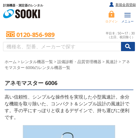
新規会員登録
計測機器・測定器のレンタル
ログイン
メニュー
0120-856-989
平日 8：50〜17：30
（土日、祝日除く）
/
/
初めての方へ
ホーム
>
レンタル機器一覧
>
設備診断・品質管理機器
>
風速計
>
アネ
モマスター 6006のレンタル機器一覧
アネモマスター 6006
高い信頼性、シンプルな操作性を実現した小型風速計。余分
な機能を取り除いた、コンパクト＆シンプル設計の風速計で
す。手の平にすっぽりと収まるデザインで、持ち運びに便利
です。