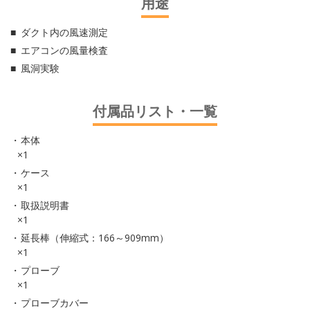
用途
ダクト内の風速測定
エアコンの風量検査
風洞実験
付属品リスト・一覧
本体
×1
ケース
×1
取扱説明書
×1
延長棒（伸縮式：166～909mm）
×1
プローブ
×1
プローブカバー