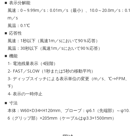
表示分解能
風速：0～9.99m／s：0.01m／s（最小）、10.0～20.0m／s：0.1
m／s
風温：0.1℃
応答性
風速：1秒以下（風速1m／sにおいて90％応答）
風温：30秒以下（風速1m／sにおいて90％応答）
機能
電池残量表示（4段階）
FAST／SLOW（1秒または5秒の移動平均）
ディップスイッチによる表示単位の変更（m／s、℃→FPM、
℉）
表示の一時停止
寸法
本体：W60×D34×H120mm、プローブ：φ6.1（先端部）～φ10.
6（グリップ部）×205mm（ケーブルはφ3.3×1500mm）