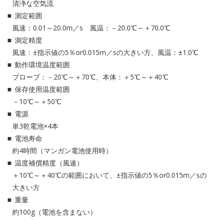
清浄な空気流
測定範囲
風速：0.01～20.0m／s 風温：－20.0℃～＋70.0℃
測定精度
風速：±指示値の5％or0.015m／sの大きい方、風温：±1.0℃
動作環境温度範囲
プローブ：－20℃～＋70℃、本体：＋5℃～＋40℃
保存使用温度範囲
－10℃～＋50℃
電源
単3乾電池×4本
電池寿命
約4時間（マンガン電池使用時）
温度補償精度（風速）
＋10℃～＋40℃の範囲において、±指示値の5％or0.015m／sの
大きい方
重量
約100g（電池を含まない）