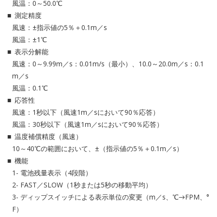
風温：0～50.0℃
測定精度
風速：±指示値の5％＋0.1m／s
風温：±1℃
表示分解能
風速：0～9.99m／s：0.01m/s（最小）、10.0～20.0m／s：0.1
m／s
風温：0.1℃
応答性
風速：1秒以下（風速1m／sにおいて90％応答）
風温：30秒以下（風速1m／sにおいて90％応答）
温度補償精度（風速）
10～40℃の範囲において、±（指示値の5％＋0.1m／s）
機能
電池残量表示（4段階）
FAST／SLOW（1秒または5秒の移動平均）
ディップスイッチによる表示単位の変更（m／s、℃→FPM、°
F）