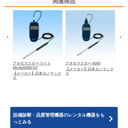
関連商品
501シ
アネモマスター ライト
アネモマスター 6006
マルチ
ブ
Model6006-D0
【メーカー】日本カノマック
【メ
量･ア
【メーカー】日本カノマック
ス
ス
マック
設備診断・品質管理機器のレンタル機器をも
っとみる