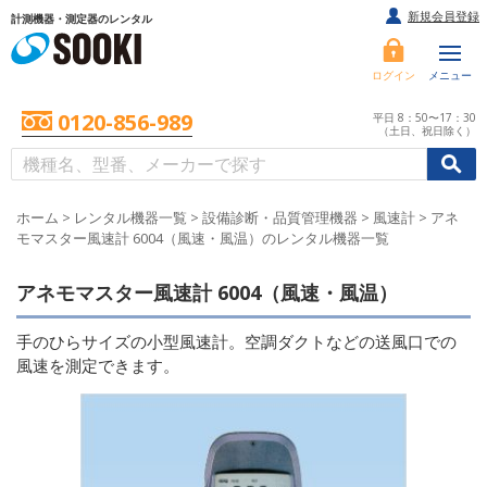
新規会員登録
計測機器・測定器のレンタル
ログイン
メニュー
0120-856-989
平日 8：50〜17：30
（土日、祝日除く）
/
/
初めての方へ
ホーム
>
レンタル機器一覧
>
設備診断・品質管理機器
>
風速計
>
アネ
モマスター風速計 6004（風速・風温）のレンタル機器一覧
アネモマスター風速計 6004（風速・風温）
手のひらサイズの小型風速計。空調ダクトなどの送風口での
風速を測定できます。