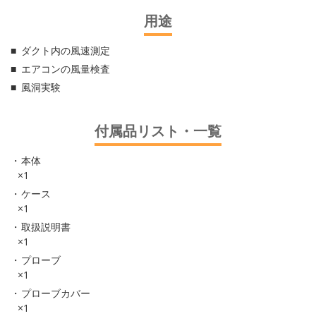
用途
ダクト内の風速測定
エアコンの風量検査
風洞実験
付属品リスト・一覧
本体
×1
ケース
×1
取扱説明書
×1
プローブ
×1
プローブカバー
×1