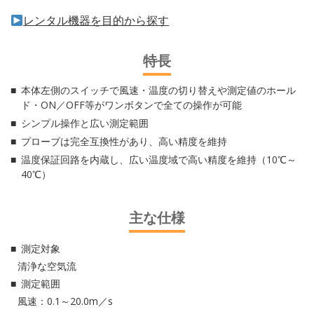
レンタル機器を目的から探す
特長
本体左側のスイッチで風速・温度の切り替えや測定値のホール
ド・ON／OFF等がワンボタンで全ての操作が可能
シンプル操作と広い測定範囲
プローブは完全互換性があり、高い精度を維持
温度保証回路を内蔵し、広い温度域で高い精度を維持（10℃～
40℃）
主な仕様
測定対象
清浄な空気流
測定範囲
風速：0.1～20.0m／s