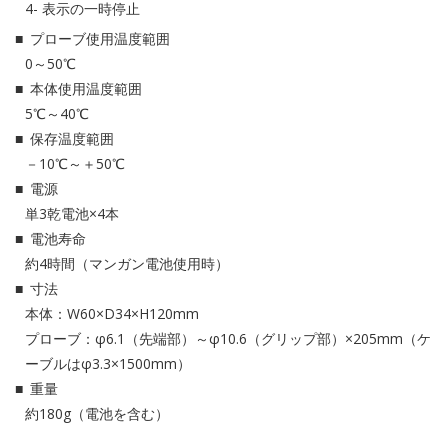
表示の一時停止
プローブ使用温度範囲
0～50℃
本体使用温度範囲
5℃～40℃
保存温度範囲
－10℃～＋50℃
電源
単3乾電池×4本
電池寿命
約4時間（マンガン電池使用時）
寸法
本体：W60×D34×H120mm
プローブ：φ6.1（先端部）～φ10.6（グリップ部）×205mm（ケ
ーブルはφ3.3×1500mm）
重量
約180g（電池を含む）