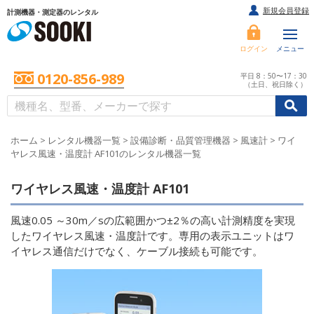
新規会員登録
計測機器・測定器のレンタル
ログイン
メニュー
0120-856-989
平日 8：50〜17：30
（土日、祝日除く）
/
/
初めての方へ
ホーム
>
レンタル機器一覧
>
設備診断・品質管理機器
>
風速計
>
ワイ
ヤレス風速・温度計 AF101のレンタル機器一覧
ワイヤレス風速・温度計 AF101
風速0.05 ～30m／sの広範囲かつ±2％の高い計測精度を実現
したワイヤレス風速・温度計です。専用の表示ユニットはワ
イヤレス通信だけでなく、ケーブル接続も可能です。