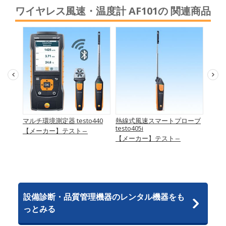
ワイヤレス風速・温度計 AF101の 関連商品
501シ
マルチ環境測定器 testo440
熱線式風速スマートプローブ
ベー
ブ
testo405i
ブ tes
【メーカー】テスト―
量･ア
【メーカー】テスト―
【メ
マック
設備診断・品質管理機器のレンタル機器をも
っとみる