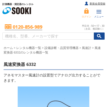
新規会員登録
計測機器・測定器のレンタル
ログイン
メニュー
0120-856-989
平日 8：50〜17：30
（土日、祝日除く）
/
/
初めての方へ
ホーム
>
レンタル機器一覧
>
設備診断・品質管理機器
>
風速計
>
風速
変換器 6332のレンタル機器一覧
風速変換器 6332
アネモマスター風速計の設置型でアナログ出力することがで
きます。