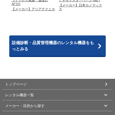
501シ
ワイヤレス風速・温度計
アネモマスターベーン 6821
クリモ
ブ
AF101
リーズ
【メーカー】日本カノマック
温･湿
653
【メーカー】アリアテクニカ
ス
量)
マック
【メ
ス
設備診断・品質管理機器のレンタル機器をも
っとみる
トップページ
レンタル機器一覧
メーカー・目的から探す