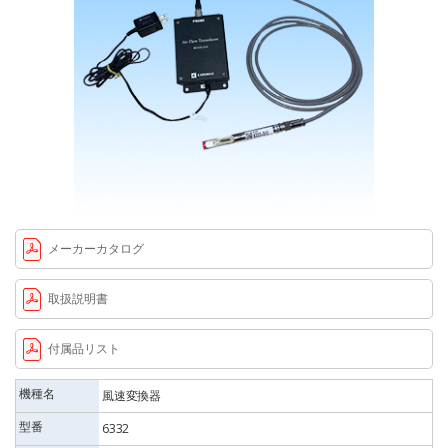
メーカーカタログ
取扱説明書
付属品リスト
機種名
風速変換器
型番
6332