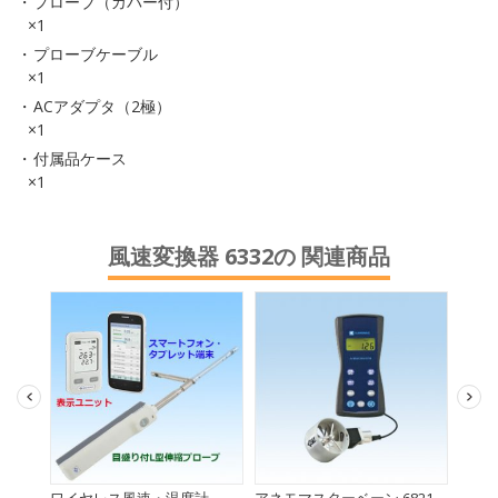
プローブ（カバー付）
×1
プローブケーブル
×1
ACアダプタ（2極）
×1
付属品ケース
×1
風速変換器 6332の 関連商品