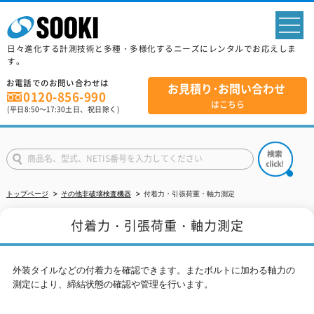
sp
日々進化する計測技術と多種・多様化するニーズにレンタルでお応えしま
す。
お電話でのお問い合わせは
お見積り･お問い合わせ
0120-856-990
はこちら
(平日
8:50
～
17:30
土日、祝日除く)
トップページ
その他非破壊検査機器
付着力・引張荷重・軸力測定
付着力・引張荷重・軸力測定
外装タイルなどの付着力を確認できます。またボルトに加わる軸力の
測定により、締結状態の確認や管理を行います。