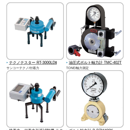
テクノテスター RT-3000LDⅡ
油圧式ボルト軸力計 TMC-402T
サンコーテクノ/付着力
TONE/軸力測定