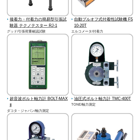
接着力・付着力の簡易型引張試
自動プルオフ式付着性試験機 F5
験器 テクノテスター RJ-1
10-20T
グッド/引張荷重確認試験
エルコメータ/付着力
超音波ボルト軸力計 BOLT-MAX
油圧式ボルト軸力計 TMC-400T
Ⅱ
TONE/軸力測定
ダコタ・ジャパン/軸力測定