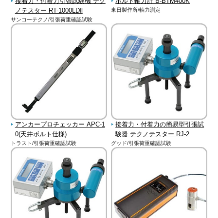
接着力・付着力引張試験機 テク
ボルト軸力計 B-BTM400K
ノテスター RT-1000LDⅡ
東日製作所/軸力測定
サンコーテクノ/引張荷重確認試験
アンカープロチェッカー APC-1
接着力・付着力の簡易型引張試
0(天井ボルト仕様)
験器 テクノテスター RJ-2
トラスト/引張荷重確認試験
グッド/引張荷重確認試験