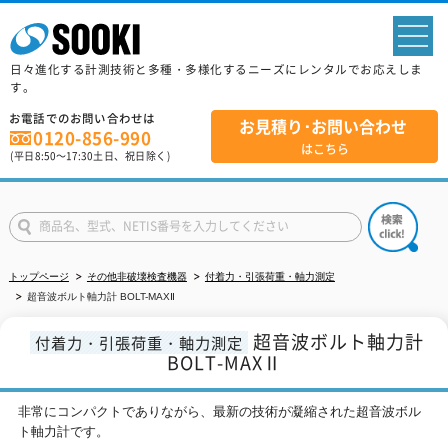
sp
日々進化する計測技術と多種・多様化するニーズにレンタルでお応えしま
す。
お電話でのお問い合わせは
お見積り･お問い合わせ
0120-856-990
はこちら
(平日
8:50
～
17:30
土日、祝日除く)
トップページ
その他非破壊検査機器
付着力・引張荷重・軸力測定
超音波ボルト軸力計 BOLT-MAXⅡ
超音波ボルト軸力計
付着力・引張荷重・軸力測定
BOLT-MAXⅡ
非常にコンパクトでありながら、最新の技術が凝縮された超音波ボル
ト軸力計です。