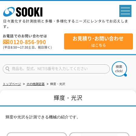
sp
日々進化する計測技術と多種・多様化するニーズにレンタルでお応えしま
す。
お電話でのお問い合わせは
お見積り･お問い合わせ
0120-856-990
はこちら
(平日
8:50
～
17:30
土日、祝日除く)
トップページ
その他測定器
輝度・光沢
輝度・光沢
輝度や光沢を計測できる機械の紹介です。