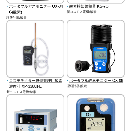
ポータブルガスモニター OX-04
酸素検知警報器 KS-7O
G(酸素)
新コスモス電機/酸素
理研計器/酸素
コスモテクター燃焼管理用酸素
ポータブル酸素モニター OX-08
濃度計 XP-3380Ⅱ-E
理研計器/酸素
新コスモス電機/酸素