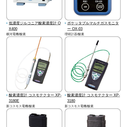
低濃度ジルコニア酸素濃度計 O
ポケッタブルマルチガスモニタ
X400
ー OX-03
横河電機/酸素
理研計器/酸素
酸素濃度計 コスモテクター XP-
酸素濃度計 コスモテクター XP-
3180E
3180
新コスモス電機/酸素
新コスモス電機/酸素