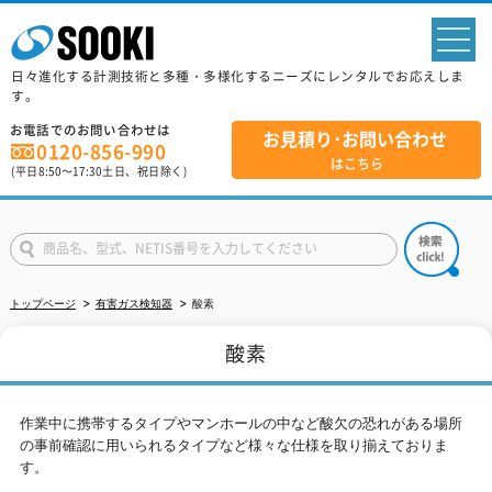
sp
日々進化する計測技術と多種・多様化するニーズにレンタルでお応えしま
す。
お電話でのお問い合わせは
お見積り･お問い合わせ
0120-856-990
はこちら
(平日
8:50
～
17:30
土日、祝日除く)
トップページ
有害ガス検知器
酸素
酸素
作業中に携帯するタイプやマンホールの中など酸欠の恐れがある場所
の事前確認に用いられるタイプなど様々な仕様を取り揃えておりま
す。