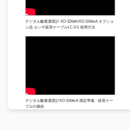
デジタル酸素濃度計 XO-326ⅡA/XO-326ⅡsA オプショ
ン品 センサ延長ケーブルLC-3-5 使用方法
デジタル酸素濃度計XO-326ⅡsA 測定準備・延長ケー
ブルの接続