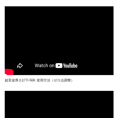
超音波厚さ計TI-56K 使用方法（ゼロ点調整）