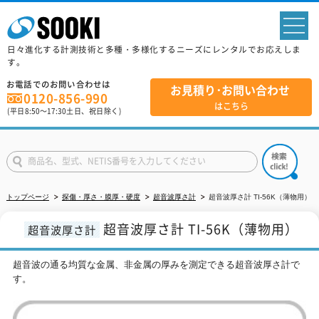
sp
日々進化する計測技術と多種・多様化するニーズにレンタルでお応えしま
す。
お電話でのお問い合わせは
お見積り･お問い合わせ
0120-856-990
はこちら
(平日
8:50
～
17:30
土日、祝日除く)
トップページ
探傷・厚さ・膜厚・硬度
超音波厚さ計
超音波厚さ計 TI-56K（薄物用）
超音波厚さ計 TI-56K（薄物用）
超音波厚さ計
超音波の通る均質な金属、非金属の厚みを測定できる超音波厚さ計で
す。