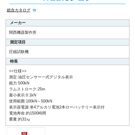
総合カタログ
メーカー
関西機器製作所
測定項目
圧縮試験機
特長
<<仕様>>
測定:油圧センサー一式デジタル表示
能力:500kN
ラムストローク:25m
最小表示:0.1kN
使用範囲:100kN～500kN
表示器電源:単4アルカリ電池2本ローバッテリー表示付
電池寿命:約1500時間
重量:約31㎏