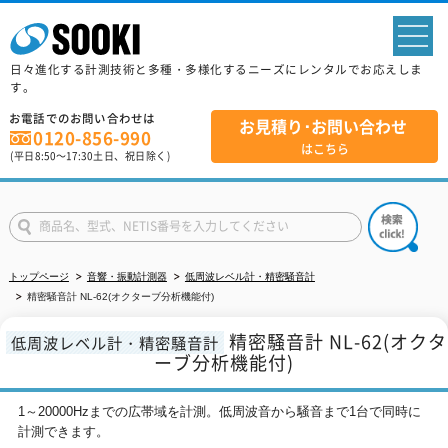
sp
日々進化する計測技術と多種・多様化するニーズにレンタルでお応えしま
す。
お電話でのお問い合わせは
お見積り･お問い合わせ
0120-856-990
はこちら
(平日
8:50
～
17:30
土日、祝日除く)
トップページ
音響・振動計測器
低周波レベル計・精密騒音計
精密騒音計 NL-62(オクターブ分析機能付)
精密騒音計 NL-62(オクタ
低周波レベル計・精密騒音計
ーブ分析機能付)
1～20000Hzまでの広帯域を計測。低周波音から騒音まで1台で同時に
計測できます。