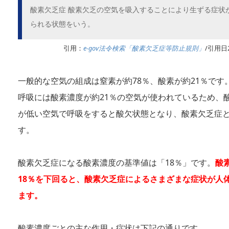
酸素欠乏症 酸素欠乏の空気を吸入することにより生ずる症状
られる状態をいう。
引用：
e-gov法令検索「酸素欠乏症等防止規則」
/引用日2
一般的な空気の組成は窒素が約78％、酸素が約21％です
呼吸には酸素濃度が約21％の空気が使われているため、
が低い空気で呼吸をすると酸欠状態となり、酸素欠乏症
す。
酸素欠乏症になる酸素濃度の基準値は「18％」です。
酸
18％を下回ると、酸素欠乏症によるさまざまな症状が人
ます。
酸素濃度ごとの主な作用・症状は下記の通りです。