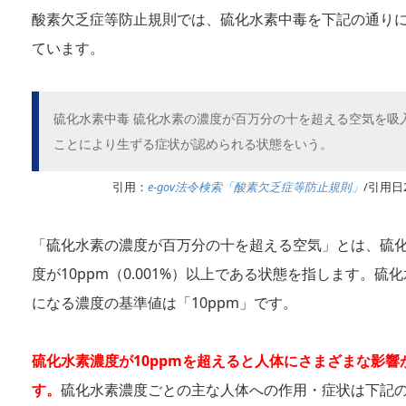
酸素欠乏症等防止規則では、硫化水素中毒を下記の通り
ています。
硫化水素中毒 硫化水素の濃度が百万分の十を超える空気を吸
ことにより生ずる症状が認められる状態をいう。
引用：
e-gov法令検索「酸素欠乏症等防止規則」
/引用日2
「硫化水素の濃度が百万分の十を超える空気」とは、硫
度が10ppm（0.001%）以上である状態を指します。硫
になる濃度の基準値は「10ppm」です。
硫化水素濃度が10ppmを超えると人体にさまざまな影響
す。
硫化水素濃度ごとの主な人体への作用・症状は下記