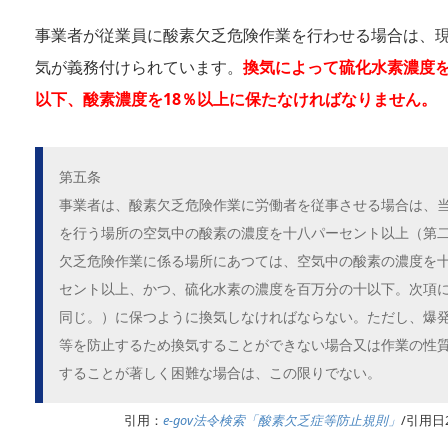
事業者が従業員に酸素欠乏危険作業を行わせる場合は、
気が義務付けられています。
換気によって硫化水素濃度を1
以下、酸素濃度を18％以上に保たなければなりません。
第五条
事業者は、酸素欠乏危険作業に労働者を従事させる場合は、
を行う場所の空気中の酸素の濃度を十八パーセント以上（第
欠乏危険作業に係る場所にあつては、空気中の酸素の濃度を
セント以上、かつ、硫化水素の濃度を百万分の十以下。次項
同じ。）に保つように換気しなければならない。ただし、爆
等を防止するため換気することができない場合又は作業の性
することが著しく困難な場合は、この限りでない。
引用：
e-gov法令検索「酸素欠乏症等防止規則」
/引用日2