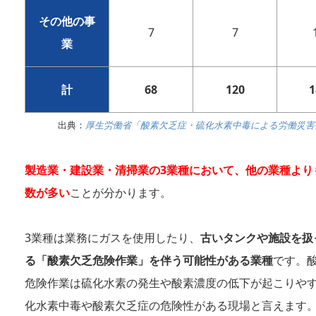
その他の事
7
7
業
計
68
120
1
出典：
厚生労働省「酸素欠乏症・硫化水素中毒による労働災害
製造業・建設業・清掃業の3業種において、他の業種より
数が多い
ことが分かります。
3業種は業務にガスを使用したり、
古いタンクや施設を扱
る「酸素欠乏危険作業」を伴う可能性がある業種
です。
危険作業は硫化水素の発生や酸素濃度の低下が起こりや
化水素中毒や酸素欠乏症の危険性がある現場と言えます