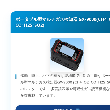
ポータブル型マルチガス検知器 GX-9000(CH4･
CO･H2S･SO2)
船舶、陸上、地下の様々な現場環境に対応可能なポー
ル型マルチガス検知器GX-9000 (CH4･O2･CO･H2S･S
のレンタルです。 多言語表示や可燃性ガス読替機能な
多数搭載しています。