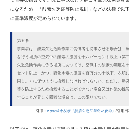
になるため、「酸素欠乏症等防止規則」などの法律で以
に基準濃度が定められています。
第五条
事業者は、酸素欠乏危険作業に労働者を従事させる場合は、
を行う場所の空気中の酸素の濃度を十八パーセント以上（第
欠乏危険作業に係る場所にあつては、空気中の酸素の濃度を
セント以上、かつ、硫化水素の濃度を百万分の十以下。次項
同じ。）に保つように換気しなければならない。ただし、爆
等を防止するため換気することができない場合又は作業の性
することが著しく困難な場合は、この限りでない。
引用：
e-gov法令検索「酸素欠乏症等防止規則」
/引用日2
以下では、硫化水素が原因で起こる硫化水素中毒や酸素