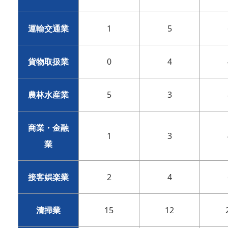
運輸交通業
1
5
貨物取扱業
0
4
農林水産業
5
3
商業・金融
1
3
業
接客娯楽業
2
4
清掃業
15
12