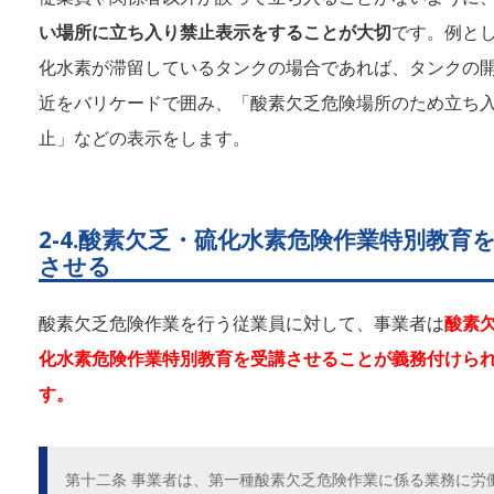
い場所に立ち入り禁止表示をすることが大切
です。例と
化水素が滞留しているタンクの場合であれば、タンクの
近をバリケードで囲み、「酸素欠乏危険場所のため立ち
止」などの表示をします。
2-4.酸素欠乏・硫化水素危険作業特別教育
させる
酸素欠乏危険作業を行う従業員に対して、事業者は
酸素
化水素危険作業特別教育を受講させることが義務付けら
す。
第十二条 事業者は、第一種酸素欠乏危険作業に係る業務に労