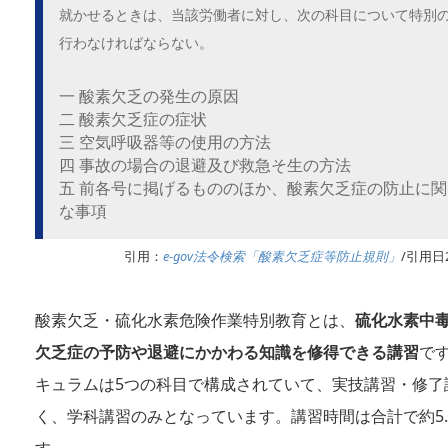
就かせるときは、当該労働者に対し、次の科目について特別
行わなければならない。
一 酸素欠乏の発生の原因
二 酸素欠乏症の症状
三 空気呼吸器等の使用の方法
四 事故の場合の退避及び救急そ生の方法
五 前各号に掲げるもののほか、酸素欠乏症の防止に
な事項
引用：
e-gov法令検索「酸素欠乏症等防止規則」
/引用日2
酸素欠乏・硫化水素危険作業特別教育とは、
硫化水素中
欠乏症の予防や退避にかかわる知識を修得できる講習
で
キュラムは5つの科目で構成されていて、実技講習・修了
く、学科講習のみとなっています。講習時間は合計で約5.
す。