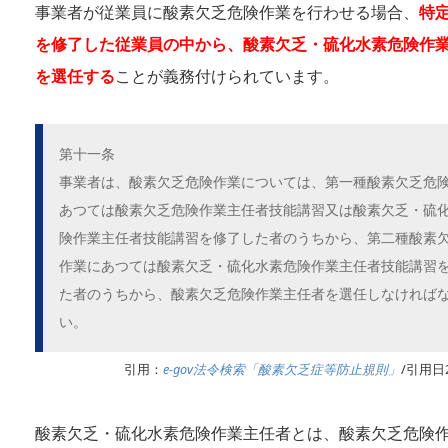
事業者が従業員に酸素欠乏危険作業を行わせる場合、
特
を修了した従業員の中から、酸素欠乏・硫化水素危険作
を選任する
ことが義務付けられています。
第十一条
事業者は、酸素欠乏危険作業については、第一種酸素欠乏危
あつては酸素欠乏危険作業主任者技能講習又は酸素欠乏・硫
険作業主任者技能講習を修了した者のうちから、第二種酸素
作業にあつては酸素欠乏・硫化水素危険作業主任者技能講習
た者のうちから、酸素欠乏危険作業主任者を選任しなければ
い。
引用：
e-gov法令検索「酸素欠乏症等防止規則」
/引用日2
酸素欠乏・硫化水素危険作業主任者とは、酸素欠乏危険