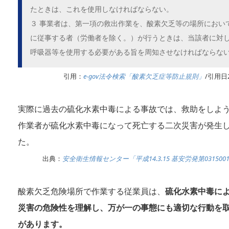
たときは、これを使用しなければならない。
３ 事業者は、第一項の救出作業を、酸素欠乏等の場所におい
に従事する者（労働者を除く。）が行うときは、当該者に対
呼吸器等を使用する必要がある旨を周知させなければならな
引用：
e-gov法令検索「酸素欠乏症等防止規則」
/引用日2
実際に過去の硫化水素中毒による事故では、救助をしよ
作業者が硫化水素中毒になって死亡する二次災害が発生
た。
出典：
安全衛生情報センター「平成14.3.15 基安労発第031500
酸素欠乏危険場所で作業する従業員は、
硫化水素中毒に
災害の危険性を理解し、万が一の事態にも適切な行動を
があります。