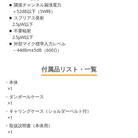
隣接チャンネル漏洩電力
＋52dB以下（5W時）
スプリアス発射
2.5μW以下
不要輻射
2.5μW以下
外部マイク標準入力レベル
－44dBm±5dB（600Ω）
付属品リスト・一覧
本体
×1
ダンボールケース
×1
キャリングケース（ショルダーベルト付）
×1
取扱説明書（本体用）
×1