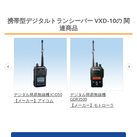
携帯型デジタルトランシーバー VXD-10の 関
連商品
シーバ
デジタル簡易無線機 IC-D50
デジタル簡易無線機
デジタ
GDR3500
D291
【メーカー】アイコム
線
【メーカー】モトローラ
【メ