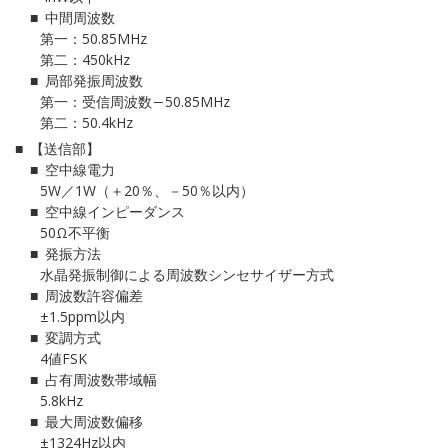
中間周波数
第一：50.85MHz
第二：450kHz
局部発振周波数
第一：受信周波数―50.85MHz
第二：50.4kHz
【送信部】
空中線電力
5W／1W（＋20％、－50％以内）
空中線インピーダンス
50Ω不平衡
発振方法
水晶発振制御による周波数シンセサイザー方式
周波数許容偏差
±1.5ppm以内
変調方式
4値FSK
占有周波数帯域幅
5.8kHz
最大周波数偏移
±1324Hz以内