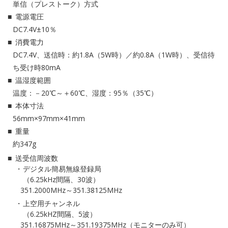
単信（プレストーク）方式
電源電圧
DC7.4V±10％
消費電力
DC7.4V、送信時：約1.8A（5W時）／約0.8A（1W時）、受信待
ち受け時80mA
温湿度範囲
温度：－20℃～＋60℃、湿度：95％（35℃）
本体寸法
56mm×97mm×41mm
重量
約347g
送受信周波数
デジタル簡易無線登録局
（6.25kHz間隔、30波）
351.2000MHz～351.38125MHz
上空用チャンネル
（6.25kHZ間隔、5波）
351.16875MHz～351.19375MHz（モニターのみ可）