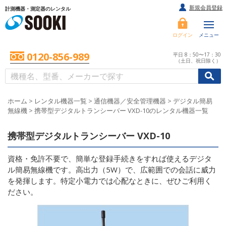
新規会員登録
計測機器・測定器のレンタル
ログイン
メニュー
0120-856-989
平日 8：50〜17：30
（土日、祝日除く）
/
/
初めての方へ
ホーム
>
レンタル機器一覧
>
通信機器／安全管理機器
>
デジタル簡易
無線機
>
携帯型デジタルトランシーバー VXD-10のレンタル機器一覧
携帯型デジタルトランシーバー VXD-10
資格・免許不要で、簡単な登録手続きをすれば使えるデジタ
ル簡易無線機です。高出力（5W）で、広範囲での会話に威力
を発揮します。特定小電力では心配なときに、ぜひご利用く
ださい。