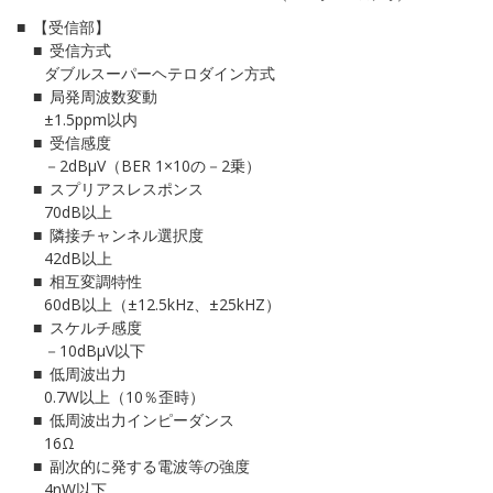
【受信部】
受信方式
ダブルスーパーヘテロダイン方式
局発周波数変動
±1.5ppm以内
受信感度
－2dBμV（BER 1×10の－2乗）
スプリアスレスポンス
70dB以上
隣接チャンネル選択度
42dB以上
相互変調特性
60dB以上（±12.5kHz、±25kHZ）
スケルチ感度
－10dBμV以下
低周波出力
0.7W以上（10％歪時）
低周波出力インピーダンス
16Ω
副次的に発する電波等の強度
4nW以下