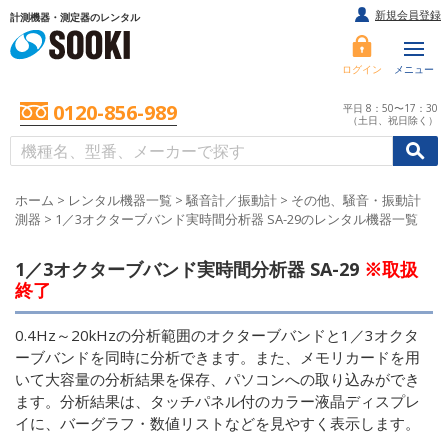
新規会員登録
計測機器・測定器のレンタル
ログイン
メニュー
0120-856-989
平日 8：50〜17：30
（土日、祝日除く）
/
/
初めての方へ
ホーム
>
レンタル機器一覧
>
騒音計／振動計
>
その他、騒音・振動計
測器
>
1／3オクターブバンド実時間分析器 SA-29のレンタル機器一覧
1／3オクターブバンド実時間分析器 SA-29
※取扱
終了
0.4Hz～20kHzの分析範囲のオクターブバンドと1／3オクタ
ーブバンドを同時に分析できます。また、メモリカードを用
いて大容量の分析結果を保存、パソコンへの取り込みができ
ます。分析結果は、タッチパネル付のカラー液晶ディスプレ
イに、バーグラフ・数値リストなどを見やすく表示します。