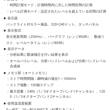
時間計測モード：計測時間内に示した時間区間の計測
レベル計測モード：設定されたレベルを超えている区間の計測
表示器
バックライト付カラー液晶、320×240ドット、タッチパネル
表示形式
表示更新周期（250ms）、バーグラフ（レンジ80dB）、数値リ
スト、レベルータイム（レンジ80dB）
表示データ
分析結果に数値補正を行い結果を表示
オールパスレベル、分析バンドレベルおよび分析バンドレベル
合成値
メモリ部（オートメモリ）
ストア時間間隔：瞬時値の場合1～1000ms
ストア個数：100個ステップ
最大容量：2400（1／3オクターブバンド1チャンネル）、120
0（1／3オクターブバンド2チャンネル）
使用温湿度範囲
0～40℃、10～80％RH以下（結露なきこと）