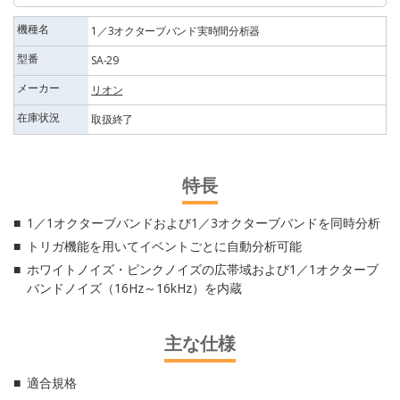
機種名
1／3オクターブバンド実時間分析器
型番
SA-29
メーカー
リオン
在庫状況
取扱終了
特長
1／1オクターブバンドおよび1／3オクターブバンドを同時分析
トリガ機能を用いてイベントごとに自動分析可能
ホワイトノイズ・ピンクノイズの広帯域および1／1オクターブ
バンドノイズ（16Hz～16kHz）を内蔵
主な仕様
適合規格