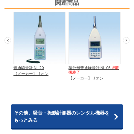
関連商品
普通騒音計 NL-20
積分形普通騒音計 NL-06
※取
振動レ
扱終了
【メーカー】リオン
【メ
【メーカー】リオン
その他、騒音・振動計測器のレンタル機器を
もっとみる