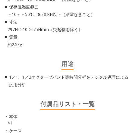
保存温湿度範囲
－10～＋50℃、85％RH以下（結露なきこと）
寸法
297H×210D×75Hmm（突起物を除く）
質量
約2.5kg
用途
1／1、1／3オクターブバンド実時間分析をデジタル処理による
汎用分析
付属品リスト・一覧
本体
×1
ケース