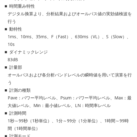
時間重み特性
デジタル換算より、分析結果およびオールパス値の実効値検波を
行う
動特性
1ms、10ms、35ms、F（Fast）、630ms（VL）、S（Slow）、
10s
ダイナミックレンジ
83dB
計量部
オールパスおよび各分析バンドレベルの瞬時値を用いて演算を行
う
計測の種類
Pave：パワー平均レベル、Psum：パワー平均レベル、Max：最
大値レベル、Min：最小値レベル、LN：時間率レベル
計測時間
1秒～99秒（1秒単位）、1分～99分（1分単位）、1時間～99時
間（1時間単位）
計測モード