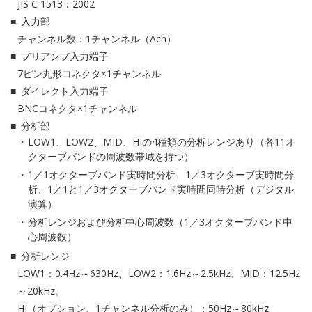
JIS C 1513：2002
入力部
チャンネル数：1チャンネル（Ach）
プリアンプ入力端子
7ピン丸形コネクタ×1チャンネル
ダイレクト入力端子
BNCコネクタ×1チャンネル
分析部
LOW1、LOW2、MID、HIの4種類の分析レンジあり（各11オ
クターブバンドの周波数帯域を持つ）
1／1オクターブバンド実時間分析、1／3オクターブ実時間分
析、1／1と1／3オクターブバンド実時間同時分析（デジタル
演算）
分析レンジおよび分析中心周波数（1／3オクターブバンド中
心周波数）
分析レンジ
LOW1：0.4Hz～630Hz、LOW2：1.6Hz～2.5kHz、MID：12.5Hz
～20kHz、
HI（オプション、1チャンネル分析のみ）：50Hz～80kHz