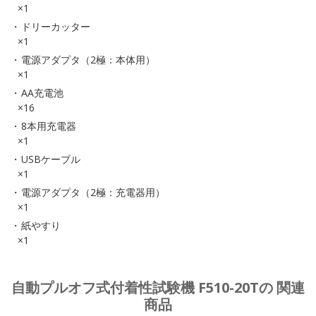
×1
ドリーカッター
×1
電源アダプタ（2極：本体用）
×1
AA充電池
×16
8本用充電器
×1
USBケーブル
×1
電源アダプタ（2極：充電器用）
×1
紙やすり
×1
自動プルオフ式付着性試験機 F510-20Tの 関連
商品