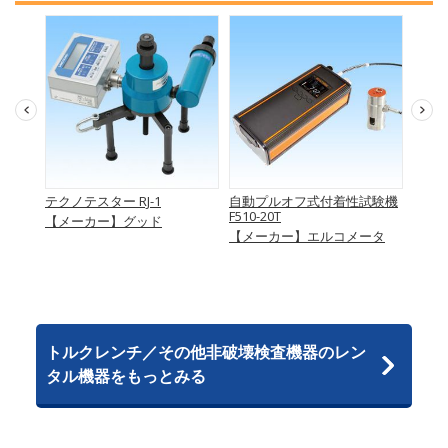
テクノテスター RJ-1
自動プルオフ式付着性試験機
テクノ
F510-20T
【メーカー】グッド
【メ
【メーカー】エルコメータ
トルクレンチ／その他非破壊検査機器のレン
タル機器をもっとみる