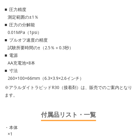
圧力精度
測定範囲の±1％
圧力の分解能
0.01MPa（1psi）
プルオフ速度の精度
試験所要時間の±（2.5％＋0.3秒）
電源
AA充電池×8本
寸法
260×100×66mm（6.3×3.9×2.6インチ）
※アラルダイトラピッドR30（接着剤）は、販売でのご案内となり
ます。
付属品リスト・一覧
本体
×1