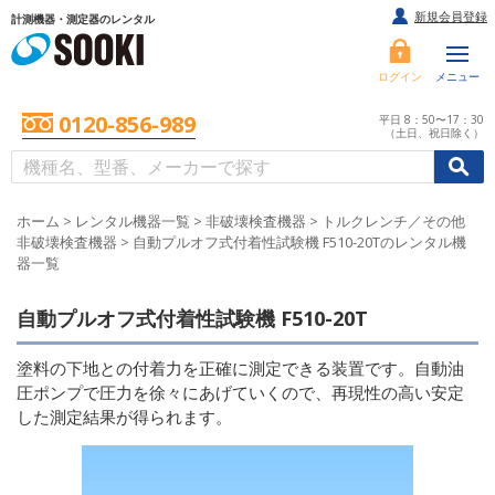
新規会員登録
計測機器・測定器のレンタル
ログイン
メニュー
0120-856-989
平日 8：50〜17：30
（土日、祝日除く）
/
/
初めての方へ
ホーム
>
レンタル機器一覧
>
非破壊検査機器
>
トルクレンチ／その他
非破壊検査機器
>
自動プルオフ式付着性試験機 F510-20Tのレンタル機
器一覧
自動プルオフ式付着性試験機 F510-20T
塗料の下地との付着力を正確に測定できる装置です。自動油
圧ポンプで圧力を徐々にあげていくので、再現性の高い安定
した測定結果が得られます。