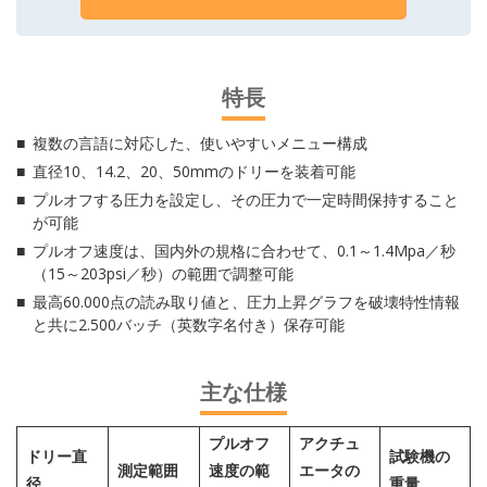
特長
複数の言語に対応した、使いやすいメニュー構成
直径10、14.2、20、50mmのドリーを装着可能
プルオフする圧力を設定し、その圧力で一定時間保持すること
が可能
プルオフ速度は、国内外の規格に合わせて、0.1～1.4Mpa／秒
（15～203psi／秒）の範囲で調整可能
最高60.000点の読み取り値と、圧力上昇グラフを破壊特性情報
と共に2.500バッチ（英数字名付き）保存可能
主な仕様
プルオフ
アクチュ
ドリー直
試験機の
測定範囲
速度の範
エータの
径
重量