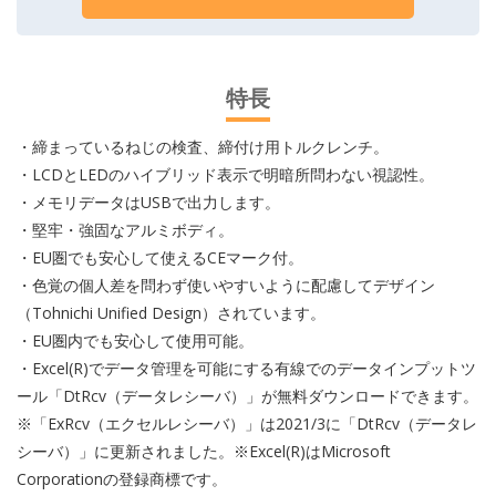
特長
・締まっているねじの検査、締付け用トルクレンチ。
・LCDとLEDのハイブリッド表示で明暗所問わない視認性。
・メモリデータはUSBで出力します。
・堅牢・強固なアルミボディ。
・EU圏でも安心して使えるCEマーク付。
・色覚の個人差を問わず使いやすいように配慮してデザイン
（Tohnichi Unified Design）されています。
・EU圏内でも安心して使用可能。
・Excel(R)でデータ管理を可能にする有線でのデータインプットツ
ール「DtRcv（データレシーバ）」が無料ダウンロードできます。
※「ExRcv（エクセルレシーバ）」は2021/3に「DtRcv（データレ
シーバ）」に更新されました。※Excel(R)はMicrosoft
Corporationの登録商標です。