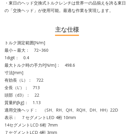
・東日のヘッド交換式トルクレンチは世界一の品揃えを誇る東日
の「交換ヘッド」が使用可能。最適な作業を実現します。
主な仕様
トルク測定範囲[N/m]
最小～最大： 72~360
1digit： 0.4
最大トルク時の手力P[N/m]： 498.6
寸法[mm]
有効長（L）： 722
全長（L‘）； 713
頭部（d3）： 22
質量約[kg]： 1.13
適用交換ヘッド： （SH、RH、QH、RQH、DH、HH）22D
表示： ７セグメントLED 4桁 10mm
14セグメントLCD 6桁 7mm
７セグメントLCD 4桁 3mm