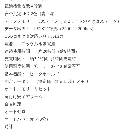
電池残量表示 4段階
合否判定LED 2色（青・赤)
データメモリ： 999データ（M-2モードのときは99データ）
データ出力： RS232C準拠（2400-19200bps)
USBコネクタ対応シリアル出力
電源： ニッケル水素電池
連続使用時間： 約20時間（約8時間）
充電時間： 約3.5時間（1時間充電時）
使用温度範囲［℃］： 0～40 結露不可
基本機能： ピークホールド
測定データ： （測定値・測定日時）メモリ
オートメモリ・リセット
締付け完了アラーム
合否判定
オートゼロ
オートパワーオフ(3分）
時計