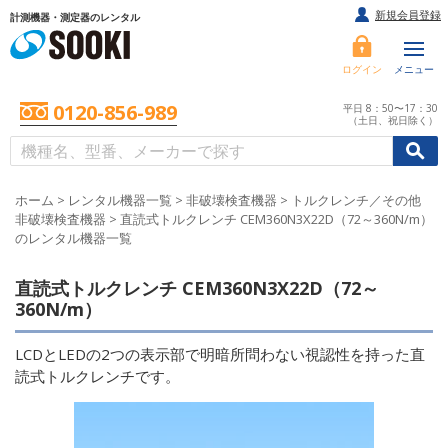
新規会員登録
計測機器・測定器のレンタル
ログイン
メニュー
0120-856-989
平日 8：50〜17：30
（土日、祝日除く）
/
/
初めての方へ
ホーム
>
レンタル機器一覧
>
非破壊検査機器
>
トルクレンチ／その他
非破壊検査機器
>
直読式トルクレンチ CEM360N3X22D（72～360N/m）
のレンタル機器一覧
直読式トルクレンチ CEM360N3X22D（72～
360N/m）
LCDとLEDの2つの表示部で明暗所問わない視認性を持った直
読式トルクレンチです。