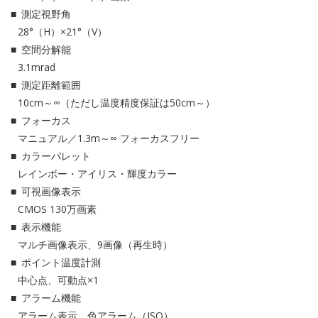
測定視野角
28°（H）×21°（V）
空間分解能
3.1mrad
測定距離範囲
10cm～∞（ただし温度精度保証は50cm～）
フォーカス
マニュアル／1.3m～∞ フォーカスフリー
カラーパレット
レインボー・アイリス・輝度カラー
可視画像表示
CMOS 130万画素
表示機能
マルチ画像表示、9画像（再生時）
ポイント温度計測
中心点、可動点×1
アラーム機能
アラーム表示、色アラーム（ISO）