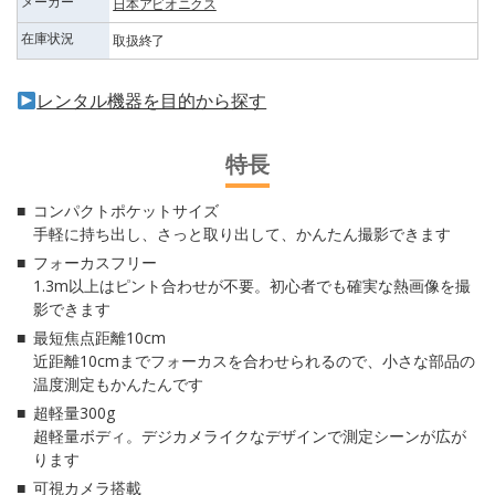
メーカー
日本アビオニクス
在庫状況
取扱終了
レンタル機器を目的から探す
特長
コンパクトポケットサイズ
手軽に持ち出し、さっと取り出して、かんたん撮影できます
フォーカスフリー
1.3m以上はピント合わせが不要。初心者でも確実な熱画像を撮
影できます
最短焦点距離10cm
近距離10cmまでフォーカスを合わせられるので、小さな部品の
温度測定もかんたんです
超軽量300g
超軽量ボディ。デジカメライクなデザインで測定シーンが広が
ります
可視カメラ搭載