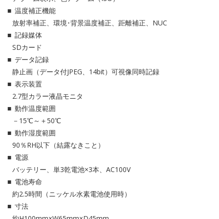
温度補正機能
放射率補正、環境･背景温度補正、距離補正、NUC
記録媒体
SDカード
データ記録
静止画（データ付JPEG、14bit）可視像同時記録
表示装置
2.7型カラー液晶モニタ
動作温度範囲
－15℃～＋50℃
動作湿度範囲
90％RH以下（結露なきこと）
電源
バッテリー、単3乾電池×3本、AC100V
電池寿命
約2.5時間（ニッケル水素電池使用時）
寸法
約H100mm×W65mm×D45mm