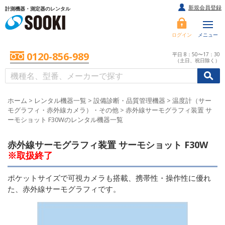
新規会員登録
計測機器・測定器のレンタル
ログイン
メニュー
0120-856-989
平日 8：50〜17：30
（土日、祝日除く）
/
/
初めての方へ
ホーム
>
レンタル機器一覧
>
設備診断・品質管理機器
>
温度計（サー
モグラフィ・赤外線カメラ）・その他
>
赤外線サーモグラフィ装置 サ
ーモショット F30Wのレンタル機器一覧
赤外線サーモグラフィ装置 サーモショット F30W
※取扱終了
ポケットサイズで可視カメラも搭載、携帯性・操作性に優れ
た、赤外線サーモグラフィです。