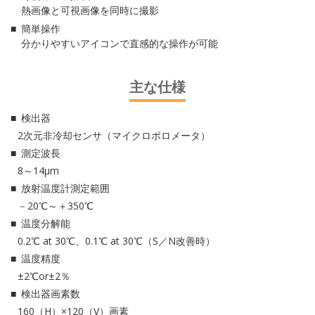
熱画像と可視画像を同時に撮影
簡単操作
分かりやすいアイコンで直感的な操作が可能
主な仕様
検出器
2次元非冷却センサ（マイクロポロメータ）
測定波長
8～14μm
放射温度計測定範囲
－20℃～＋350℃
温度分解能
0.2℃ at 30℃、0.1℃ at 30℃（S／N改善時）
温度精度
±2℃or±2％
検出器画素数
160（H）×120（V）画素