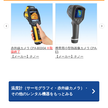
生用）
赤外線カメラ CPA-B0304
※取
携帯用小型熱画像カメラ CPA-
携帯用
扱終了
E5
0150J
工業
【メーカー】チノー
【メーカー】チノー
【メ
温度計（サーモグラフィ・赤外線カメラ）・
その他のレンタル機器をもっとみる