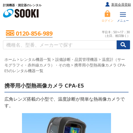
新規会員登録
計測機器・測定器のレンタル
ログイン
メニュー
0120-856-989
平日 8：50〜17：30
（土日、祝日除く）
/
/
初めての方へ
ホーム
>
レンタル機器一覧
>
設備診断・品質管理機器
>
温度計（サー
モグラフィ・赤外線カメラ）・その他
>
携帯用小型熱画像カメラ CPA-
E5のレンタル機器一覧
携帯用小型熱画像カメラ CPA-E5
広角レンズ搭載の小型で、温度診断が簡単な熱画像カメラで
す。