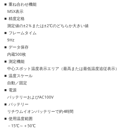
重ね合わせ機能
MSX表示
精度定格
測定値の±2％または±2℃のどちらか大きい値
フレームタイム
9Hz
データ保存
内蔵500枚
測定機能
中心スポット温度表示エリア（最高または最低温度追従表示）
温度スケール
自動／固定
電源
バッテリーおよびAC100V
バッテリー
リチウムイオンバッテリーで約4時間
使用温度範囲
－15℃～＋50℃