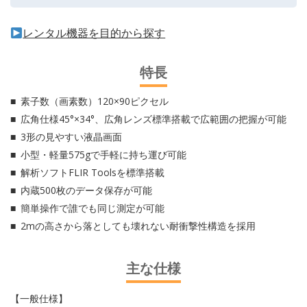
レンタル機器を目的から探す
特長
素子数（画素数）120×90ピクセル
広角仕様45°×34°、広角レンズ標準搭載で広範囲の把握が可能
3形の見やすい液晶画面
小型・軽量575gで手軽に持ち運び可能
解析ソフトFLIR Toolsを標準搭載
内蔵500枚のデータ保存が可能
簡単操作で誰でも同じ測定が可能
2mの高さから落としても壊れない耐衝撃性構造を採用
主な仕様
【一般仕様】