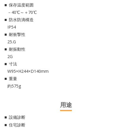
保存温度範囲
－40℃～＋70℃
防水防滴構造
IP54
耐衝撃性
25.G
耐振動性
2G
寸法
W95×H244×D140mm
重量
約575g
用途
設備診断
住宅診断