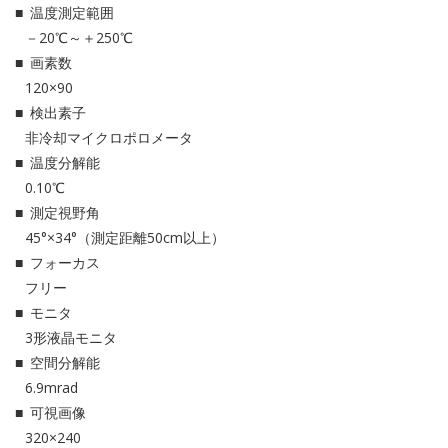
温度測定範囲
－20℃～＋250℃
画素数
120×90
検出素子
非冷却マイクロポロメータ
温度分解能
0.10℃
測定視野角
45°×34°（測定距離50cm以上）
フォーカス
フリー
モニタ
3形液晶モニタ
空間分解能
6.9mrad
可視画像
320×240