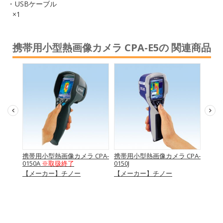
USBケーブル
×1
携帯用小型熱画像カメラ CPA-E5の 関連商品
チェッ
携帯用小型熱画像カメラ CPA-
携帯用小型熱画像カメラ CPA-
赤外線
終了
0150A
※取扱終了
0150J
扱終
【メーカー】チノー
【メーカー】チノー
【メ