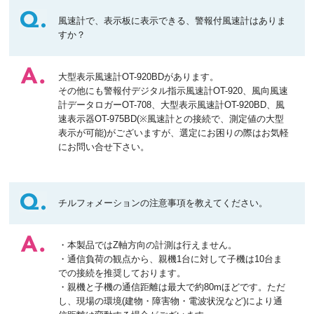
風速計で、表示板に表示できる、警報付風速計はありま
すか？
大型表示風速計OT-920BDがあります。
その他にも警報付デジタル指示風速計OT-920、風向風速
計データロガーOT-708、大型表示風速計OT-920BD、風
速表示器OT-975BD(※風速計との接続で、測定値の大型
表示が可能)がございますが、選定にお困りの際はお気軽
にお問い合せ下さい。
チルフォメーションの注意事項を教えてください。
・本製品ではZ軸方向の計測は行えません。
・通信負荷の観点から、親機1台に対して子機は10台ま
での接続を推奨しております。
・親機と子機の通信距離は最大で約80mほどです。ただ
し、現場の環境(建物・障害物・電波状況など)により通