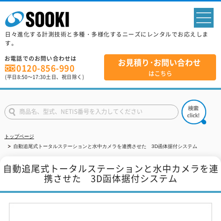
sp
日々進化する計測技術と多種・多様化するニーズにレンタルでお応えしま
す。
お電話でのお問い合わせは
お見積り･お問い合わせ
0120-856-990
はこちら
(平日
8:50
～
17:30
土日、祝日除く)
トップページ
自動追尾式トータルステーションと水中カメラを連携させた 3D函体据付システム
自動追尾式トータルステーションと水中カメラを連
携させた 3D函体据付システム