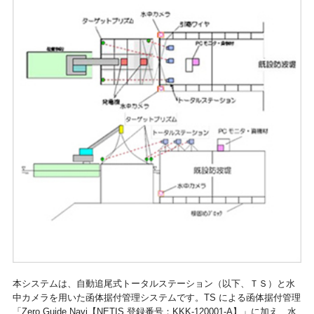
本システムは、自動追尾式トータルステーション（以下、ＴＳ）と水
中カメラを用いた函体据付管理システムです。TS による函体据付管理
「Zero Guide Navi【NETIS 登録番号：KKK-120001-A】」に加え、水