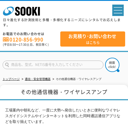
sp
日々進化する計測技術と多種・多様化するニーズにレンタルでお応えしま
す。
お電話でのお問い合わせは
お見積り･お問い合わせ
0120-856-990
はこちら
(平日
8:50
～
17:30
土日、祝日除く)
トップページ
通信・安全管理機器
その他通信機器・ワイヤレスアンプ
その他通信機器・ワイヤレスアンプ
工場案内や朝礼など、一度に大勢へ発信したいときに便利なワイヤレ
スガイドシステムやインターネットを利用した同時通話通信アプリな
どを取り揃えています。