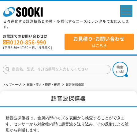
sp
日々進化する計測技術と多種・多様化するニーズにレンタルでお応えしま
す。
お電話でのお問い合わせは
お見積り･お問い合わせ
0120-856-990
はこちら
(平日
8:50
～
17:30
土日、祝日除く)
トップページ
探傷・厚さ・膜厚・硬度
超音波探傷器
超音波探傷器
超音波探傷器は、金属内部のキズを表面から検査することができま
す。センサーから対象物内部に超音波を送り込み、その反射による波
形から判断します。