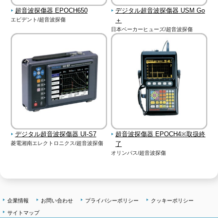
超音波探傷器 EPOCH650
デジタル超音波探傷器 USM Go
エビデント/超音波探傷
＋
日本ベーカーヒューズ/超音波探傷
デジタル超音波探傷器 UI-S7
超音波探傷器 EPOCH4※取扱終
菱電湘南エレクトロニクス/超音波探傷
了
オリンパス/超音波探傷
企業情報
お問い合わせ
プライバシーポリシー
クッキーポリシー
サイトマップ